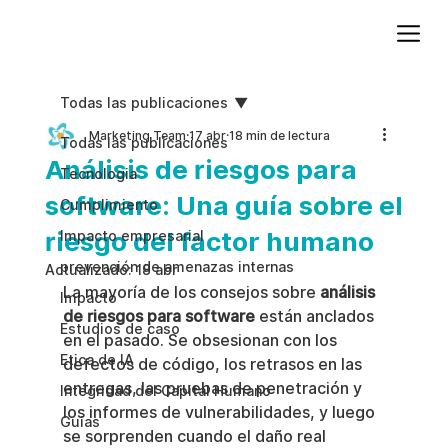
Agregue texto de párrafo. Haga clic en “Editar texto” para actualizar la fuente, el tamaño y más. Para cambiar y reutilizar temas de texto, vaya a Estilos del sitio.
Todas las publicaciones
Marketing Team
17 abr
18 min de lectura
Todas las publicaciones
Análisis de riesgos para
Tecnologia
software: Una guía sobre el
Cumplimiento
riesgo del factor humano
Impacto empresarial
prevención de amenazas internas
Actualizado:
18 abr
La mayoría de los consejos sobre 
análisis 
Impacto
de riesgos para software
 están anclados 
Estudios de caso
en el pasado. Se obsesionan con los 
Etica de IA
defectos de código, los retrasos en las 
entregas, las pruebas de penetración y 
Integridad del Capital Humano
los informes de vulnerabilidades, y luego 
Guias
se sorprenden cuando el daño real 