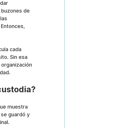
dar 
s buzones de 
las 
 Entonces, 
ula cada 
to. Sin esa 
 organización 
dad.
custodia?
que muestra 
 se guardó y 
nal.