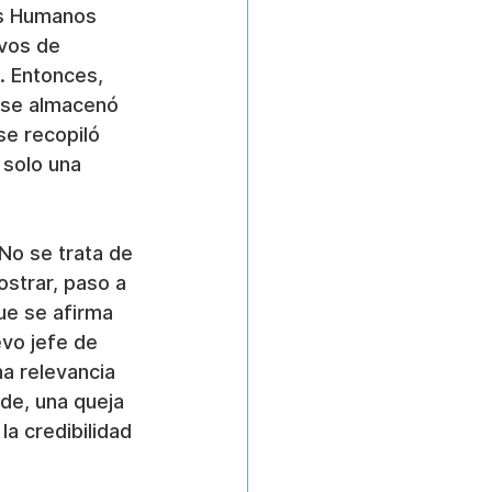
os Humanos 
ivos de 
. Entonces, 
e se almacenó 
e recopiló 
 solo una 
No se trata de 
ostrar, paso a 
ue se afirma 
vo jefe de 
a relevancia 
ude, una queja 
a credibilidad 