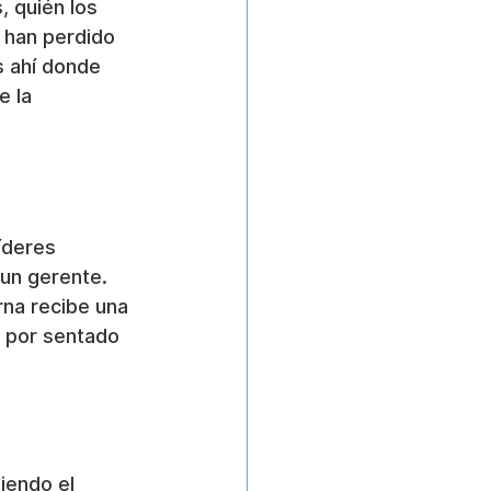
 quién los 
, han perdido 
s ahí donde 
 la 
íderes 
un gerente. 
rna recibe una 
 por sentado 
iendo el 