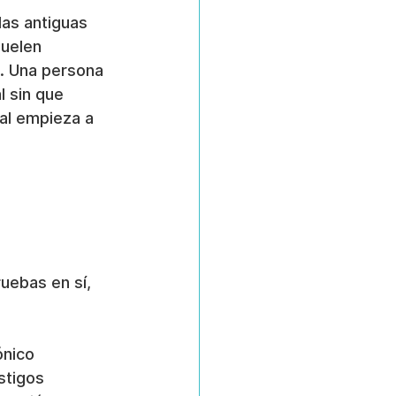
as antiguas 
suelen 
. Una persona 
l sin que 
gal empieza a 
uebas en sí, 
ónico 
stigos 