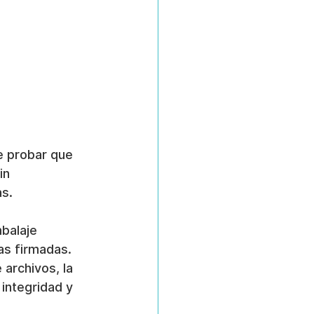
e probar que 
in 
as.
balaje 
as firmadas. 
 archivos, la 
integridad y 