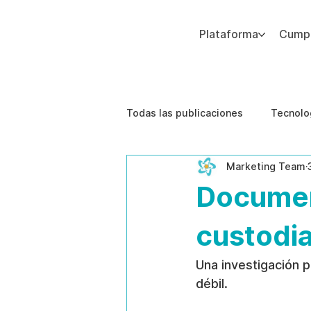
Plataforma
Cumpl
Agregue texto de párrafo. Haga clic en “Editar texto” para actualizar la fuente, el tamaño y más. Para cambiar y reutilizar temas de texto, vaya a Estilos del sitio.
Todas las publicaciones
Tecnolo
Marketing Team
Estudios de caso
Etica de 
Documen
custodia
Una investigación 
débil.