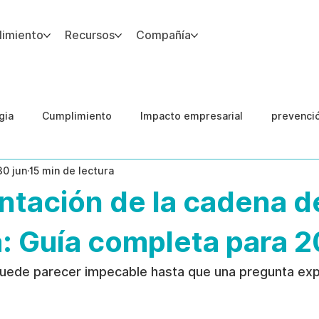
imiento
Recursos
Compañía
gia
Cumplimiento
Impacto empresarial
prevenci
30 jun
15 min de lectura
IA
Integridad del Capital Humano
Guias
tación de la cadena d
: Guía completa para 
puede parecer impecable hasta que una pregunta exp