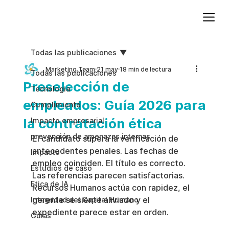
Agregue texto de párrafo. Haga clic en “Editar texto” para actualizar la fuente, el tamaño y más. Para cambiar y reutilizar temas de texto, vaya a Estilos del sitio.
Todas las publicaciones
Marketing Team
21 may
18 min de lectura
Todas las publicaciones
Preselección de
Tecnologia
empleados: Guía 2026 para
Cumplimiento
la contratación ética
Impacto empresarial
prevención de amenazas internas
El candidato supera la verificación de 
antecedentes penales. Las fechas de 
Impacto
empleo coinciden. El título es correcto. 
Estudios de caso
Las referencias parecen satisfactorias. 
Etica de IA
Recursos Humanos actúa con rapidez, el 
gerente se siente aliviado y el 
Integridad del Capital Humano
expediente parece estar en orden.
Guias