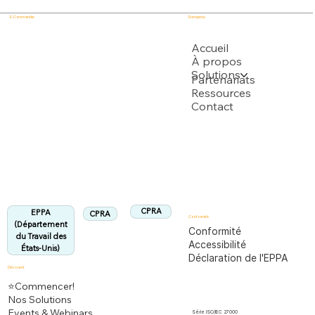
E-Commander
Entreprise
USPTO
Accueil
À propos
Solutions
Soutenu par plusieurs demandes de brevet USPTO
Partenariats
Ressources
Contact
Département du Travail des États-Unis
Entièrement conforme à la réglementation
EPPA
Aligné :
CPRA
EPPA
CPRA
Conformité
(Département
Conformité
du Travail des
Accessibilité
États-Unis)
Déclaration de l'EPPA
Découvrir
⭐Commencer!
Nos Solutions
Events & Webinars
Série ISO/IEC 27000