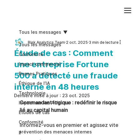
Ajoutez du texte. Cliquez sur « Modifier le texte » pour mettre à jour la police, la taille et plus encore. Pour modifier et réutiliser les thèmes de texte, accédez à Styles du site.
Tous les messages
Risk Analytics Team
2 oct. 2025
3 min de lecture
Tous les messages
Étude de cas : Comment
Conformite
une entreprise Fortune
Impact commercial
500 a détecté une fraude
Bonnes Pratiques
Éthique de l’IA
interne en 48 heures
Technologie
Dernière mise à jour :
23 oct. 2025
Commandant logique : redéfinir le risque 
Impact sur les Affaires
lié au capital humain
Études de cas
Conformité
Informez-vous en premier et agissez vite 
prévention des menaces internes
!