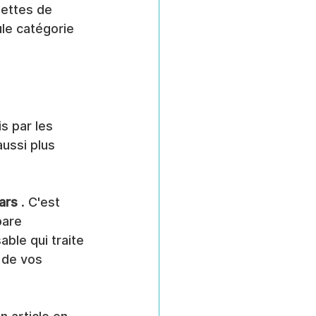
uettes de 
ule catégorie 
s par les 
ussi plus 
ars
 . C'est 
pare 
le qui traite 
 de vos 