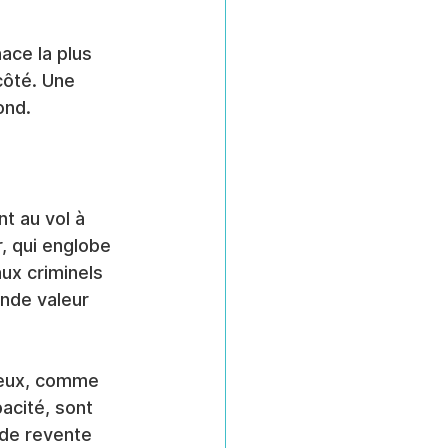
ce la plus 
côté. Une 
ond.
 au vol à 
, qui englobe 
ux criminels 
nde valeur 
teux, comme 
cité, sont 
 de revente 