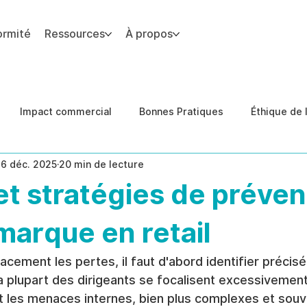
ormité
Ressources
À propos
 du site.
Impact commercial
Bonnes Pratiques
Éthique de l
16 déc. 2025
20 min de lecture
des de cas
Conformité
prévention des menaces inter
t stratégies de préven
marque en retail
cacement les pertes, il faut d'abord identifier précis
 la plupart des dirigeants se focalisent excessivement 
nt les menaces internes, bien plus complexes et souv