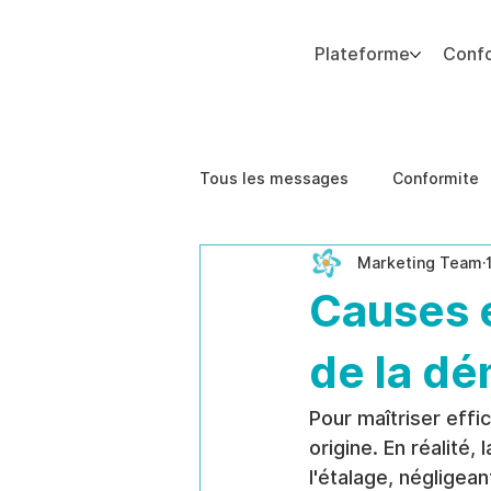
Plateforme
Conf
Ajoutez du texte. Cliquez sur « Modifier le texte » pour mettre à jour la police, la taille et plus encore. Pour modifier et réutiliser les thèmes de texte, accédez à Styles
Tous les messages
Conformite
Marketing Team
Impact sur les Affaires
Étu
Causes e
de la dé
Pour maîtriser effi
origine. En réalité,
l'étalage, négligea