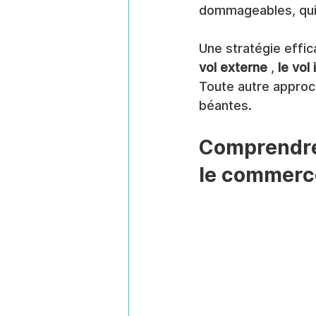
dommageables, qui r
Une stratégie effic
vol externe
 , 
le vol
Toute autre approch
béantes.
Comprendre 
le commerce