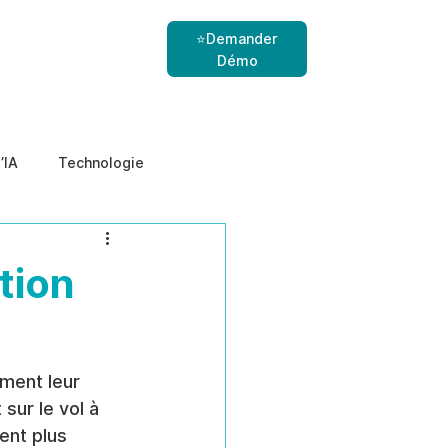
⭐Demander
Démo
’IA
Technologie
nes
menaces internes
tion
ément leur 
sur le vol à 
ent plus 