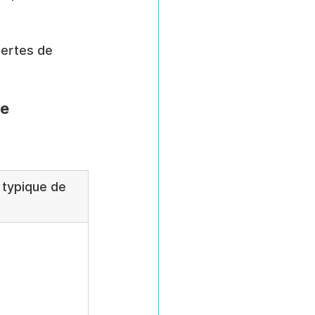
pertes de 
e 
typique de 