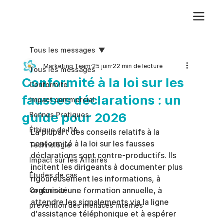
Ajoutez du texte. Cliquez sur « Modifier le texte » pour mettre à jour la police, la taille et plus encore. Pour modifier et réutiliser les thèmes de texte, accédez à Styles du site.
Tous les messages
Marketing Team
25 juin
22 min de lecture
Tous les messages
Conformité à la loi sur les
Conformite
fausses déclarations : un
Impact commercial
guide pour 2026
Bonnes Pratiques
Éthique de l’IA
La plupart des conseils relatifs à la 
conformité à la loi sur les fausses 
Technologie
déclarations sont contre-productifs. Ils 
Impact sur les Affaires
incitent les dirigeants à documenter plus 
Études de cas
rigoureusement les informations, à 
organiser une formation annuelle, à 
Conformité
attendre les signalements via la ligne 
prévention des menaces internes
d'assistance téléphonique et à espérer 