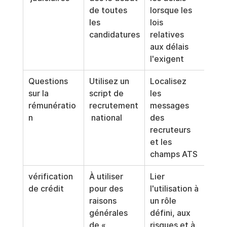
de toutes 
lorsque les 
les 
lois 
candidatures
relatives 
aux délais 
l'exigent
Questions 
Utilisez un 
Localisez 
sur la 
script de 
les 
rémunératio
recrutement
messages 
n
 national
des 
recruteurs 
et les 
champs ATS
vérification 
À utiliser 
Lier 
de crédit
pour des 
l'utilisation à 
raisons 
un rôle 
générales 
défini, aux 
de « 
risques et à 