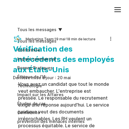
Ajoutez du texte. Cliquez sur « Modifier le texte » pour mettre à jour la police, la taille et plus encore. Pour modifier et réutiliser les thèmes de texte, accédez à Styles du site.
Tous les messages
Marketing Team
19 mai
18 min de lecture
Tous les messages
Vérification des
Conformite
antécédents des employés
Impact commercial
aux États-Unis
Bonnes Pratiques
Éthique de l’IA
Dernière mise à jour :
20 mai
Vous avez un candidat que tout le monde 
Technologie
veut embaucher. L'entreprise est 
Impact sur les Affaires
pressée. Le responsable du recrutement 
Études de cas
exige une réponse aujourd'hui. Le service 
juridique veut des documents 
Conformité
irréprochables. Les RH veulent un 
prévention des menaces internes
processus équitable. Le service de 