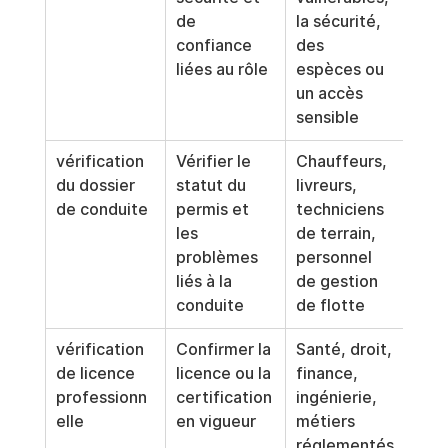
de 
la sécurité, 
e pl
confiance 
des 
l'ex
liées au rôle
espèces ou 
aut
un accès 
.
sensible
vérification 
Vérifier le 
Chauffeurs, 
Limi
du dossier 
statut du 
livreurs, 
post
de conduite
permis et 
techniciens 
cond
les 
de terrain, 
fait
problèmes 
personnel 
inté
liés à la 
de gestion 
de l
conduite
de flotte
vérification 
Confirmer la 
Santé, droit, 
Revé
de licence 
licence ou la 
finance, 
pér
professionn
certification 
ingénierie, 
ent 
elle
en vigueur
métiers 
le m
réglementés
de l