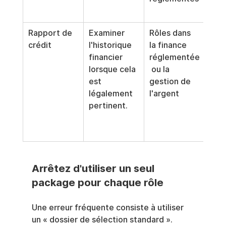
est 
Rapport de 
Examiner 
Rôles dans 
À ut
crédit
l'historique 
la finance 
uni
financier 
réglementée
lors
lorsque cela 
 ou la 
per
est 
gestion de 
du r
légalement 
l'argent
les 
pertinent.
exi
léga
just
Arrêtez d'utiliser un seul 
package pour chaque rôle
Une erreur fréquente consiste à utiliser 
un « dossier de sélection standard ». 