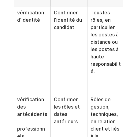
vérification 
Confirmer 
Tous les 
Ne 
d'identité
l'identité du 
rôles, en 
coll
candidat
particulier 
que 
les postes à 
inf
distance ou 
 néc
les postes à 
et t
haute 
les 
responsabilit
doc
é.
d'id
en t
sécu
vérification 
Confirmer 
Rôles de 
Appl
des 
les rôles et 
gestion, 
sys
antécédents
dates 
techniques, 
emen
antérieurs
en relation 
mêm
professionn
client et liés 
proc
els
à la 
des