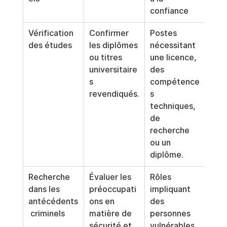
confiance
simi
Vérification 
Confirmer 
Postes 
Ne l
des études
les diplômes 
nécessitant 
dem
ou titres 
une licence, 
pas 
universitaire
des 
post
s 
compétence
requ
revendiqués.
s 
de 
techniques, 
justi
de 
de 
recherche 
form
ou un 
form
diplôme.
Recherche 
Évaluer les 
Rôles 
Priv
dans les 
préoccupati
impliquant 
per
antécédents
ons en 
des 
du p
 criminels
matière de 
personnes 
l'év
sécurité et 
vulnérables, 
indi