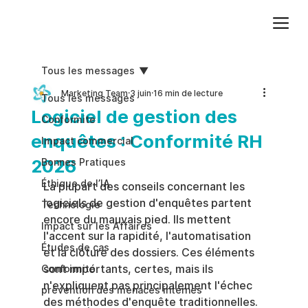
Ajoutez du texte. Cliquez sur « Modifier le texte » pour mettre à jour la police, la taille et plus encore. Pour modifier et réutiliser les thèmes de texte, accédez à Styles du site.
Tous les messages
Marketing Team
3 juin
16 min de lecture
Tous les messages
Logiciel de gestion des
Conformite
enquêtes : Conformité RH
Impact commercial
2026
Bonnes Pratiques
Éthique de l’IA
La plupart des conseils concernant les 
logiciels de gestion d'enquêtes partent 
Technologie
encore du mauvais pied. Ils mettent 
Impact sur les Affaires
l'accent sur la rapidité, l'automatisation 
Études de cas
et la clôture des dossiers. Ces éléments 
sont importants, certes, mais ils 
Conformité
n'expliquent pas principalement l'échec 
prévention des menaces internes
des méthodes d'enquête traditionnelles.