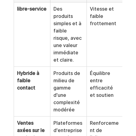
libre-service
Des 
Vitesse et 
Ada
produits 
faible 
beso
simples et à 
frottement
com
faible 
de 
risque, avec 
gou
une valeur 
immédiate 
et claire.
Hybride à 
Produits de 
Équilibre 
Peut
faible 
milieu de 
entre 
serv
contact
gamme 
efficacité 
com
d'une 
et soutien
d'ac
complexité 
com
modérée
Ventes 
Plateformes 
Renforceme
Des 
axées sur le 
d'entreprise 
nt de 
de 