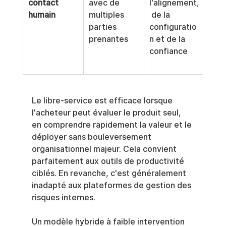
contact 
avec de 
l'alignement,
plus
humain
multiples 
 de la 
et d
parties 
configuratio
beso
prenantes
n et de la 
ress
confiance
plus
imp
Le libre-service est efficace lorsque 
l'acheteur peut évaluer le produit seul, 
en comprendre rapidement la valeur et le 
déployer sans bouleversement 
organisationnel majeur. Cela convient 
parfaitement aux outils de productivité 
ciblés. En revanche, c'est généralement 
inadapté aux plateformes de gestion des 
risques internes.
Un modèle hybride à faible intervention 