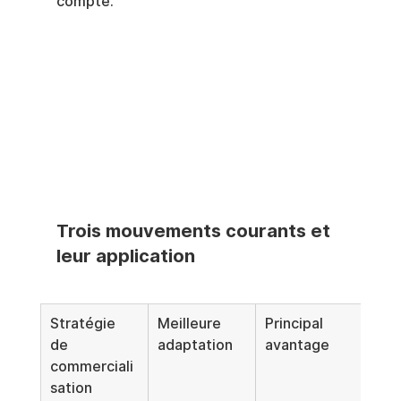
compte.
Trois mouvements courants et 
leur application
Stratégie 
Meilleure 
Principal 
Prin
de 
adaptation
avantage
faib
commerciali
sation