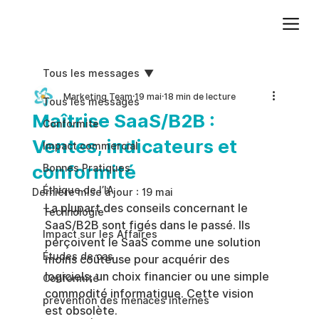
Ajoutez du texte. Cliquez sur « Modifier le texte » pour mettre à jour la police, la taille et plus encore. Pour modifier et réutiliser les thèmes de texte, accédez à Styles du site.
Tous les messages
Marketing Team
19 mai
18 min de lecture
Tous les messages
Maîtrise SaaS/B2B :
Conformite
Ventes, indicateurs et
Impact commercial
conformité
Bonnes Pratiques
Éthique de l’IA
Dernière mise à jour :
19 mai
La plupart des conseils concernant le 
Technologie
SaaS/B2B sont figés dans le passé. Ils 
Impact sur les Affaires
perçoivent le SaaS comme une solution 
Études de cas
moins coûteuse pour acquérir des 
logiciels, un choix financier ou une simple 
Conformité
commodité informatique. Cette vision 
prévention des menaces internes
est obsolète.