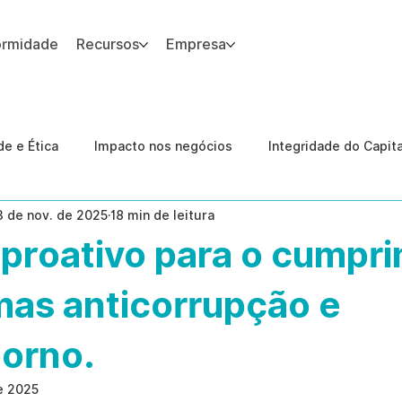
ormidade
Recursos
Empresa
 site.
e e Ética
Impacto nos negócios
Integridade do Capit
3 de nov. de 2025
18 min de leitura
nologia
Estudos de caso
Governança
conformid
 proativo para o cumpr
 Internas
Ética da IA
revenção de ameaças internas
mas anticorrupção e
borno.
e 2025