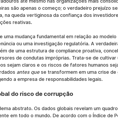
radouros até mesmo nas organizações mais consolid
eiras são apenas o começo; o verdadeiro prejuízo se
, na queda vertiginosa da confiança dos investidore
ções reativas.
ge uma mudança fundamental em relação ao modelo 
úncia ou uma investigação regulatória. A verdadeira 
vém de uma estrutura de compliance proativa, conce
ursores de condutas impróprias. Trata-se de cultivar 
icos sejam claros e os riscos de fatores humanos sej
ordados 
antes que
 se transformem em uma crise de 
endo a empresa de responsabilidades legais.
bal do risco de corrupção
lema abstrato. Os dados globais revelam um quadro
ente em todo o mundo. De acordo com o Índice de 