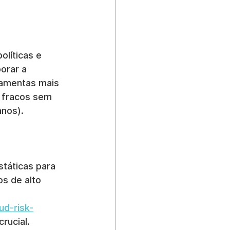
olíticas e 
orar a 
ramentas mais 
s fracos sem 
anos).
státicas para 
s de alto 
ud-risk-
rucial.