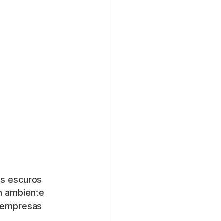
is escuros 
m ambiente 
s empresas 