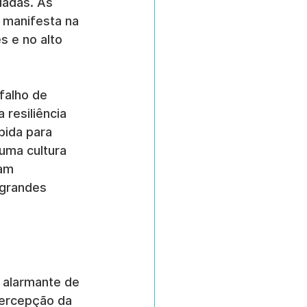
adas. As 
 manifesta na 
s e no alto 
falho de 
resiliência 
bida para 
uma cultura 
am 
grandes 
 alarmante de 
Percepção da 