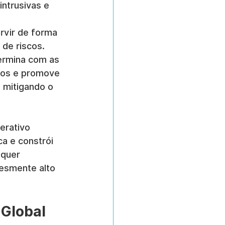
ntrusivas e 
 
rvir de forma 
de riscos.
ermina com as 
cos e promove 
 mitigando o 
erativo 
ca e constrói 
quer 
esmente alto 
Global 