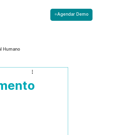
⭐Agendar Demo
al Humano
ade
Gestão de Riscos com IA
imento
Prevenção de ameaças internas