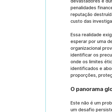
devastadores e du
penalidades financ
reputação destruída
custo das investiga
Essa realidade exi
esperar por uma den
organizacional pro
identificar os prec
onde os limites ét
identificados e ab
proporções, proteg
O panorama glo
Este não é um prob
um desafio persist