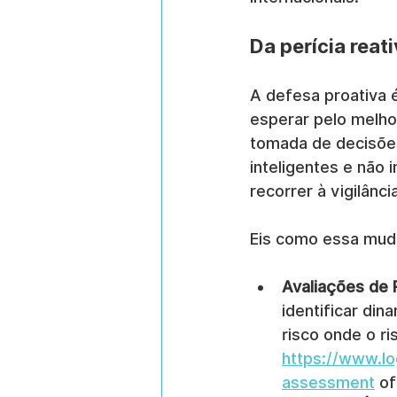
Da perícia reat
A defesa proativa é
esperar pelo melho
tomada de decisões
inteligentes e não 
recorrer à vigilânc
Eis como essa muda
Avaliações de R
identificar di
risco onde o r
https://www.lo
assessment
 o