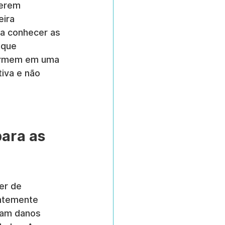
serem 
ira 
a conhecer as 
 que 
formem em uma 
iva e não 
ara as 
er de 
entemente 
sam danos 