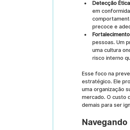
Detecção Ética
em conformidad
comportamentai
precoce e adeq
Fortaleciment
pessoas. Um pr
uma cultura on
risco interno q
Esse foco na preve
estratégico. Ele pr
uma organização su
mercado. O custo d
demais para ser ig
Navegando 