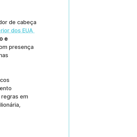
 dor de cabeça 
rior dos EUA 
o e 
com presença 
nas 
cos 
ento 
s regras em 
ionária, 