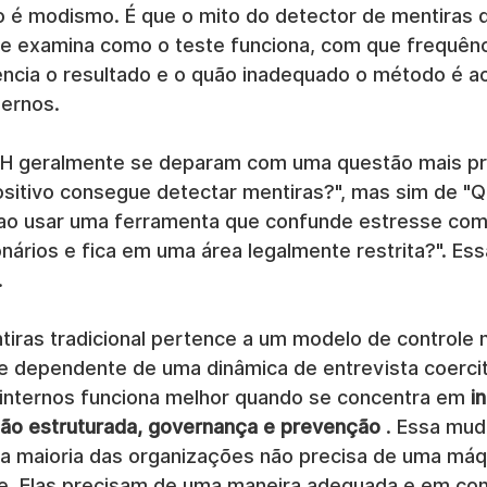
o é modismo. É que o mito do detector de mentiras
 examina como o teste funciona, com que frequênc
uencia o resultado e o quão inadequado o método é a
dernos.
RH geralmente se deparam com uma questão mais prá
ositivo consegue detectar mentiras?", mas sim de "Q
 ao usar uma ferramenta que confunde estresse com
nários e fica em uma área legalmente restrita?". Ess
.
iras tradicional pertence a um modelo de controle m
 e dependente de uma dinâmica de entrevista coercit
internos funciona melhor quando se concentra em 
i
ção estruturada, governança e prevenção
 . Essa mud
a maioria das organizações não precisa de uma máq
de. Elas precisam de uma maneira adequada e em co