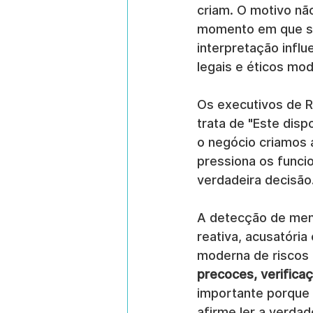
criam. O motivo nã
momento em que se
interpretação infl
legais e éticos mo
Os executivos de 
trata de "Este disp
o negócio criamos
pressiona os funcio
verdadeira decisão
A detecção de ment
reativa, acusatória
moderna de riscos 
precoces, verifica
importante porque 
afirme ler a verda