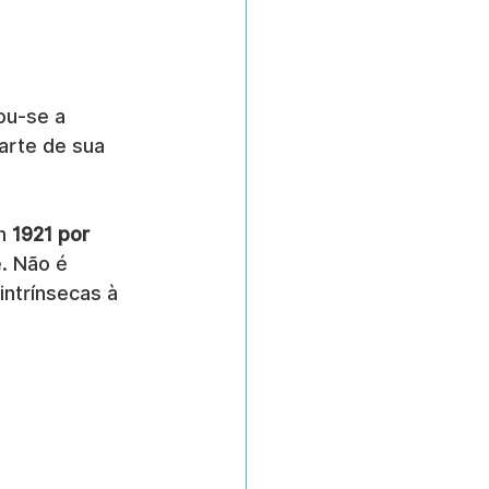
ou-se a 
arte de sua 
m 
1921 por 
. Não é 
intrínsecas à 