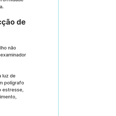
a.
cção de 
elho não 
m examinador 
 luz de 
m polígrafo 
 estresse, 
imento, 