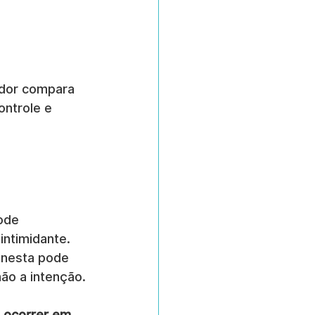
ador compara 
ntrole e 
ode 
intimidante. 
nesta pode 
ão a intenção.
 ocorrer em 