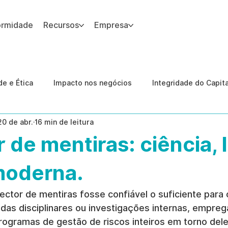
ormidade
Recursos
Empresa
 site.
e e Ética
Impacto nos negócios
Integridade do Capit
20 de abr.
16 min de leitura
nologia
Estudos de caso
Governança
conformid
 de mentiras: ciência, 
 Internas
Ética da IA
revenção de ameaças internas
moderna.
ctor de mentiras fosse confiável o suficiente para o
das disciplinares ou investigações internas, empreg
programas de gestão de riscos inteiros em torno del