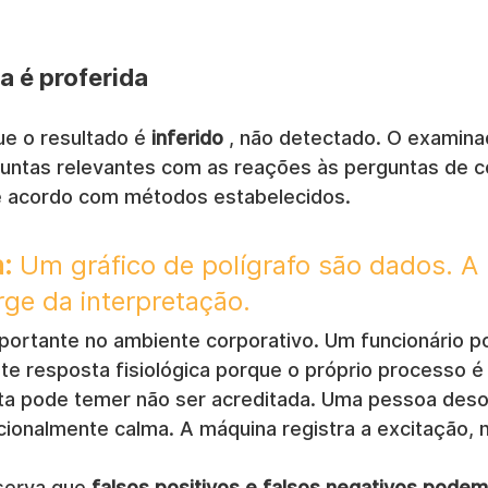
a é proferida
ue o resultado é 
inferido
 , não detectado. O examin
untas relevantes com as reações às perguntas de co
e acordo com métodos estabelecidos.
:
 Um gráfico de polígrafo são dados. A 
ge da interpretação.
mportante no ambiente corporativo. Um funcionário p
e resposta fisiológica porque o próprio processo é 
a pode temer não ser acreditada. Uma pessoa deso
onalmente calma. A máquina registra a excitação, n
erva que 
falsos positivos e falsos negativos podem