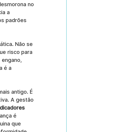
 desmorona no 
ia a 
os padrões 
tica. Não se 
ue risco para 
 engano, 
a é a 
ais antigo. É 
iva. A gestão 
ndicadores 
ança é 
uina que 
nformidade 