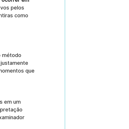
ivos pelos 
ntiras como 
 o método 
 justamente 
 momentos que 
s em um 
rpretação 
xaminador 