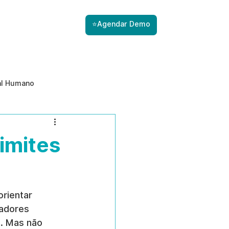
⭐Agendar Demo
al Humano
ade
Gestão de Riscos com IA
limites
Prevenção de ameaças internas
rientar 
adores 
e. Mas não 