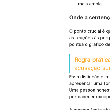
mais ampla.
Onde a sentenç
O ponto crucial é q
as reações às perg
pontua o gráfico d
Regra prática
acusação sur
Essa distinção é i
apresentar uma fort
Uma pessoa honest
permanecer excepci
A mesma fonte obs