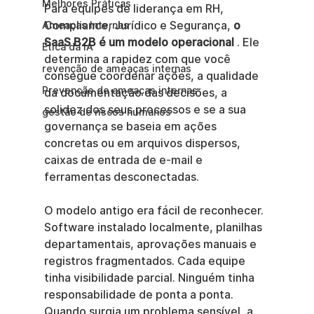
Melhores Práticas
Para equipes de liderança em RH, 
Compliance, Jurídico e Segurança, 
o 
Ameaças Internas
SaaS B2B é um modelo operacional
 . Ele 
Ética da IA
determina a rapidez com que você 
revenção de ameaças internas
consegue coordenar ações, a qualidade 
Prevenção de ameaças internas
da documentação das decisões, a 
solidez dos seus processos e se a sua 
gestão de riscos humanos
governança se baseia em ações 
concretas ou em arquivos dispersos, 
caixas de entrada de e-mail e 
ferramentas desconectadas.
O modelo antigo era fácil de reconhecer. 
Software instalado localmente, planilhas 
departamentais, aprovações manuais e 
registros fragmentados. Cada equipe 
tinha visibilidade parcial. Ninguém tinha 
responsabilidade de ponta a ponta. 
Quando surgia um problema sensível, a 