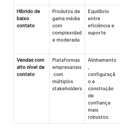
Híbrido de 
Produtos de 
Equilíbrio 
Pod
baixo 
gama média 
entre 
ate
contato
com 
eficiência e 
ade
complexidad
suporte
nte 
e moderada
de 
com
Vendas com 
Plataformas 
Alinhamento
Cicl
alto nível de 
empresariais
, 
ven
contato
 com 
configuraçã
long
múltiplos 
o e 
mai
stakeholders
construção 
nec
de 
s de
confiança 
rec
mais 
robustos.