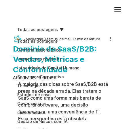
Adicione um parágrafo. Clique em "Editar texto" para atualizar a fonte, o tamanho e outras configurações. Para alterar e reutilizar temas de texto, acesse Estilos do site.
Todas as postagens
Marketing Team
19 de mai.
17 min de leitura
Todas as postagens
Domínio de SaaS/B2B:
Conformidade e Ética
Vendas, Métricas e
Impacto nos negócios
Conformidade
Integridade do Capital Humano
Segurança Corporativa
Atualizado:
19 de mai.
A maioria das dicas sobre SaaS/B2B está 
Tecnologia
presa na década errada. Elas tratam o 
Estudos de caso
SaaS como uma forma mais barata de 
Governança
comprar software, uma decisão 
financeira ou uma conveniência de TI. 
conformidade
Essa perspectiva está obsoleta.
Gestão de Riscos com IA