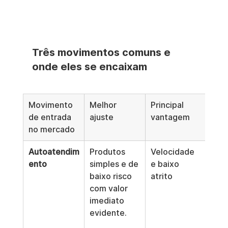
Três movimentos comuns e 
onde eles se encaixam
Movimento 
Melhor 
Principal 
Prin
de entrada 
ajuste
vantagem
pon
no mercado
Autoatendim
Produtos 
Velocidade 
Pou
ento
simples e de 
e baixo 
ade
baixo risco 
atrito
para
com valor 
nec
imediato 
s c
evidente.
de 
gov