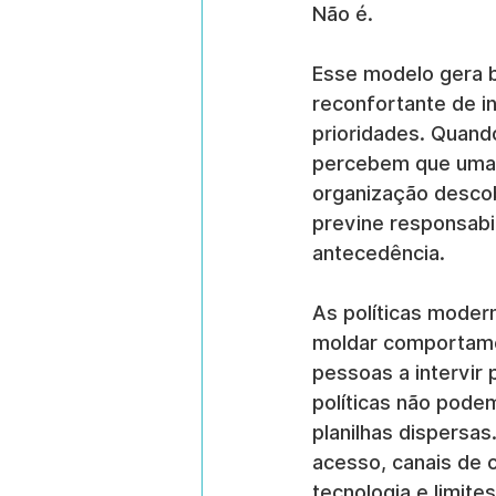
Não é.
Esse modelo gera bu
reconfortante de i
prioridades. Quand
percebem que uma p
organização descob
previne responsabi
antecedência.
As políticas moder
moldar comportamen
pessoas a intervir 
políticas não pode
planilhas dispersas
acesso, canais de 
tecnologia e limite