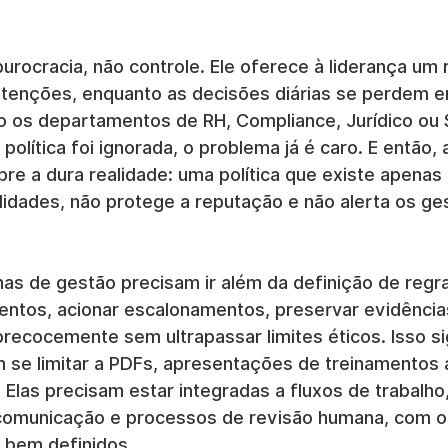
rocracia, não controle. Ele oferece à liderança um r
ntenções, enquanto as decisões diárias se perdem e
o os departamentos de RH, Compliance, Jurídico ou
olítica foi ignorada, o problema já é caro. E então,
re a dura realidade: uma política que existe apenas 
lidades, não protege a reputação e não alerta os g
nas de gestão precisam ir além da definição de regr
tos, acionar escalonamentos, preservar evidências 
precocemente sem ultrapassar limites éticos. Isso si
m se limitar a PDFs, apresentações de treinamentos 
. Elas precisam estar integradas a fluxos de trabalho
comunicação e processos de revisão humana, com o
s bem definidos.