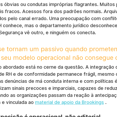
es óbvias ou condutas impróprias flagrantes. Muitos
 fracos. Acessos fora dos padrões normais. Arqui
ados pelo canal errado. Uma preocupação com conflit
H conhece, mas o departamento jurídico desconhece
Segurança vê outro, e ninguém os conecta.
s se tornam um passivo quando promete
 seu modelo operacional não consegue o
abordado está no cerne da questão. A integração da
 de RH e de conformidade permanece frágil, mesmo 
as denúncias de má conduta interna e com políticas 
izam sinais precoces e imparciais, capazes de reduzi
ando as organizações passam da reação à antecipaç
 e vinculada ao 
material de apoio da Brookings
 .
posição é operacional, não editorial.