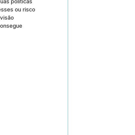
as políticas 
esses ou risco 
visão 
consegue 