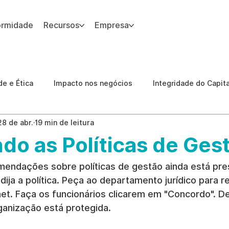
ormidade
Recursos
Empresa
 site.
e e Ética
Impacto nos negócios
Integridade do Capit
28 de abr.
19 min de leitura
nologia
Estudos de caso
Governança
conformid
do as Políticas de Ges
 Internas
Ética da IA
revenção de ameaças internas
mendações sobre políticas de gestão ainda está pre
dija a política. Peça ao departamento jurídico para re
net. Faça os funcionários clicarem em "Concordo". De
ganização está protegida.