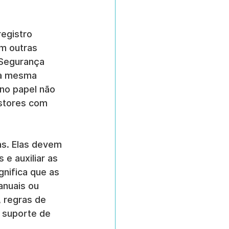
egistro 
m outras 
 Segurança 
 a mesma 
no papel não 
estores com 
as. Elas devem 
e auxiliar as 
gnifica que as 
anuais ou 
, regras de 
 suporte de 