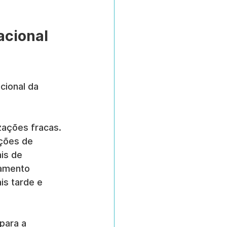
acional 
cional da 
ações fracas. 
ções de 
is de 
amento 
is tarde e 
para a 