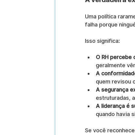
Uma política rarame
falha porque ningu
Isso significa:
O RH percebe 
geralmente vê
A conformidade
quem revisou o
A segurança ex
estruturadas, 
A liderança é 
quando havia si
Se você reconhecer 