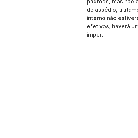
padrões, mas não c
de assédio, tratame
interno não estive
efetivos, haverá u
impor.