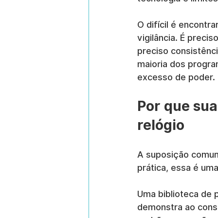
O difícil é encontra
vigilância. É preci
preciso consistênci
maioria dos program
excesso de poder. 
Por que sua
relógio
A suposição comum é
prática, essa é um
Uma biblioteca de p
demonstra ao conse