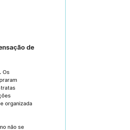
ensação de 
. Os 
praram 
tratas 
ções 
e organizada 
rno não se 