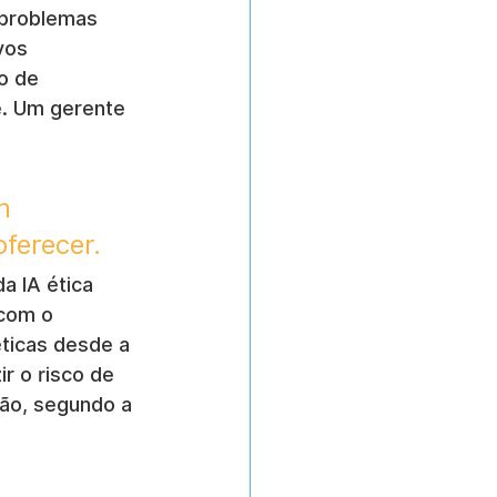
 problemas 
vos 
o de 
. Um gerente 
m 
ferecer.
 IA ética 
com o 
éticas desde a 
r o risco de 
ão, segundo a 