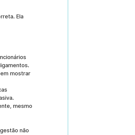
reta. Ela 
ncionários 
ligamentos.
uem mostrar 
cas 
asiva.
ente, mesmo 
 gestão não 