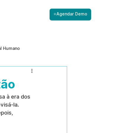
⭐Agendar Demo
al Humano
ade
Gestão de Riscos com IA
tão
Prevenção de ameaças internas
sa à era dos 
visá-la. 
pois, 