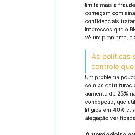
limita mais a fraud
começam com sinais
confidenciais trat
interesses que o R
vê um problema, a 
As política
controle que
Um problema pouco 
com as estruturas
aumento de 
25%
 n
concepção, que util
litígios em 
40%
 qu
alegação verificada
A verdadeira ex