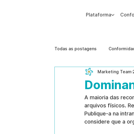
Plataforma
Conf
Adicione um parágrafo. Clique em "Editar texto" para atualizar a fonte, o tamanho e outras configurações. Para alterar e reutilizar temas de texto, acesse Estilos do
Todas as postagens
Conformidad
Marketing Team
Segurança Corporativa
Tec
Dominan
Melhores Práticas
Ameaças
A maioria das reco
arquivos físicos. Re
Publique-a na intra
gestão de riscos humanos
considere que a or