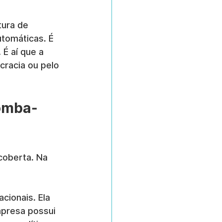
tura de 
utomáticas. É 
É aí que a 
cracia ou pelo 
bomba-
coberta. Na 
cionais. Ela 
mpresa possui 