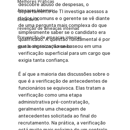
Melhores Práticas
descobre abuso de despesas, o 
Ameaças Internas
departamento de TI investiga acessos a 
dados incomuns e o gerente se vê diante 
Ética da IA
de uma pergunta mais complexa do que 
revenção de ameaças internas
simplesmente saber se o candidato era 
Prevenção de ameaças internas
qualificado. A questão fundamental é por 
que a organização se baseou em uma 
gestão de riscos humanos
verificação superficial para um cargo que 
exigia tanta confiança.
É aí que a maioria das discussões sobre o 
que é a verificação de antecedentes de 
funcionários se equivoca. Elas tratam a 
verificação como uma etapa 
administrativa pré-contratação, 
geralmente uma checagem de 
antecedentes solicitada ao final do 
recrutamento. Na prática, a verificação 
está muito mais próxima de um controle 