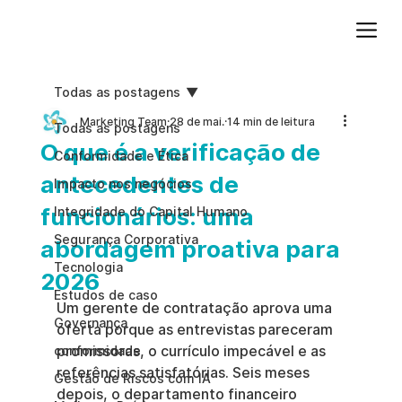
Adicione um parágrafo. Clique em "Editar texto" para atualizar a fonte, o tamanho e outras configurações. Para alterar e reutilizar temas de texto, acesse Estilos do site.
Todas as postagens
Marketing Team
28 de mai.
14 min de leitura
Todas as postagens
O que é a verificação de
Conformidade e Ética
antecedentes de
Impacto nos negócios
funcionários: uma
Integridade do Capital Humano
Segurança Corporativa
abordagem proativa para
Tecnologia
2026
Estudos de caso
Um gerente de contratação aprova uma 
Governança
oferta porque as entrevistas pareceram 
promissoras, o currículo impecável e as 
conformidade
referências satisfatórias. Seis meses 
Gestão de Riscos com IA
depois, o departamento financeiro 