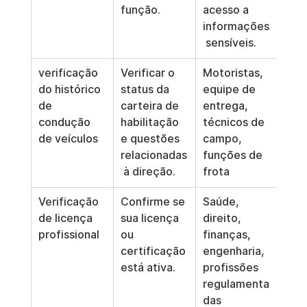
função.
acesso a 
excl
informações
aut
 sensíveis.
verificação 
Verificar o 
Motoristas, 
Limi
do histórico 
status da 
equipe de 
car
de 
carteira de 
entrega, 
que 
condução 
habilitação 
técnicos de 
faça
de veículos
e questões 
campo, 
do t
relacionadas
funções de 
 à direção.
frota
Verificação 
Confirme se 
Saúde, 
Veri
de licença 
sua licença 
direito, 
per
profissional
ou 
finanças, 
nte 
certificação 
engenharia, 
lice
está ativa.
profissões 
cont
regulamenta
nece
das