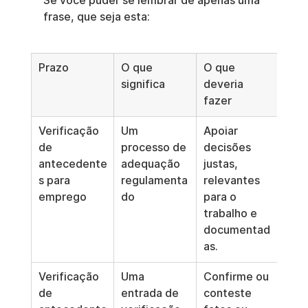
Se você puder se lembrar de apenas uma 
frase, que seja esta:
Prazo
O que 
O que 
significa
deveria 
fazer
Verificação 
Um 
Apoiar 
de 
processo de 
decisões 
antecedente
adequação 
justas, 
s para 
regulamenta
relevantes 
emprego
do
para o 
trabalho e 
documentad
as.
Verificação 
Uma 
Confirme ou 
de 
entrada de 
conteste 