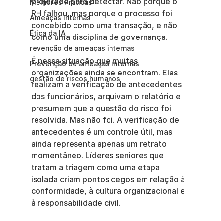
projetado para detectar. Não porque o 
Melhores Práticas
RH falhou, mas porque o processo foi 
Ameaças Internas
concebido como uma transação, e não 
Ética da IA
como uma disciplina de governança.
revenção de ameaças internas
É nessa situação que muitas 
Prevenção de ameaças internas
organizações ainda se encontram. Elas 
gestão de riscos humanos
realizam a verificação de antecedentes 
dos funcionários, arquivam o relatório e 
presumem que a questão do risco foi 
resolvida. Mas não foi. A verificação de 
antecedentes é um controle útil, mas 
ainda representa apenas um retrato 
momentâneo. Líderes seniores que 
tratam a triagem como uma etapa 
isolada criam pontos cegos em relação à 
conformidade, à cultura organizacional e 
à responsabilidade civil.