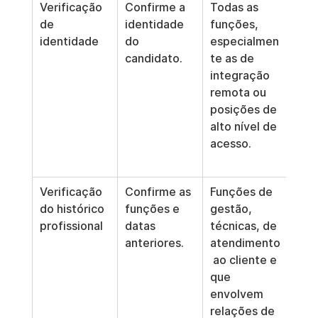
Verificação 
Confirme a 
Todas as 
Rec
de 
identidade 
funções, 
ape
identidade
do 
especialmen
nece
candidato.
te as de 
e m
integração 
os 
remota ou 
doc
posições de 
de 
alto nível de 
iden
acesso.
com
seg
Verificação 
Confirme as 
Funções de 
Apli
do histórico 
funções e 
gestão, 
mes
profissional
datas 
técnicas, de 
pro
anteriores.
atendimento
for
 ao cliente e 
cons
que 
em 
envolvem 
sem
relações de 
.