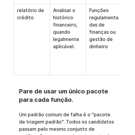
relatório de 
Analisar o 
Funções 
Util
crédito
histórico 
regulamenta
ape
financeiro, 
das de 
qua
quando 
finanças ou 
rele
legalmente 
gestão de 
da f
aplicável.
dinheiro
os 
requ
lega
just
Pare de usar um único pacote 
para cada função.
Um padrão comum de falha é o "pacote 
de triagem padrão". Todos os candidatos 
passam pelo mesmo conjunto de 