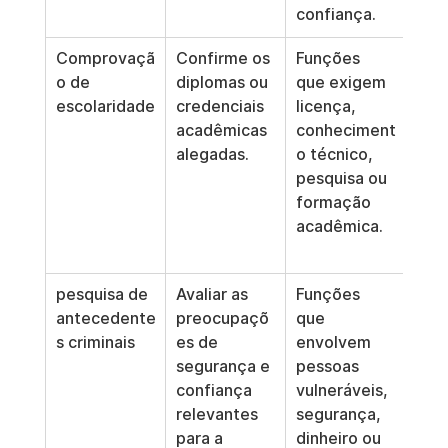
confiança.
Comprovaçã
Confirme os 
Funções 
Não 
o de 
diplomas ou 
que exigem 
com
escolaridade
credenciais 
licença, 
o de
acadêmicas 
conheciment
esc
alegadas.
o técnico, 
 qua
pesquisa ou 
vag
formação 
exig
acadêmica.
tipo
for
pesquisa de 
Avaliar as 
Funções 
Util
antecedente
preocupaçõ
que 
rele
s criminais
es de 
envolvem 
para
segurança e 
pessoas 
e a 
confiança 
vulneráveis, 
aval
relevantes 
segurança, 
indi
para a 
dinheiro ou 
da, 