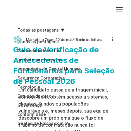
Adicione um parágrafo. Clique em "Editar texto" para atualizar a fonte, o tamanho e outras configurações. Para alterar e reutilizar temas de texto, acesse Estilos do site.
Todas as postagens
Marketing Team
22 de mai.
18 min de leitura
Todas as postagens
Guia de Verificação de
Conformidade e Ética
Antecedentes de
Impacto nos negócios
Funcionários para Seleção
Integridade do Capital Humano
Segurança Corporativa
de Pessoal 2026
Tecnologia
Um candidato passa pela triagem inicial, 
Estudos de caso
começa bem, obtém acesso a sistemas, 
clientes, fundos ou populações 
Governança
vulneráveis e, meses depois, sua equipe 
conformidade
descobre um problema que o fluxo de 
Gestão de Riscos com IA
trabalho de contratação nunca foi 