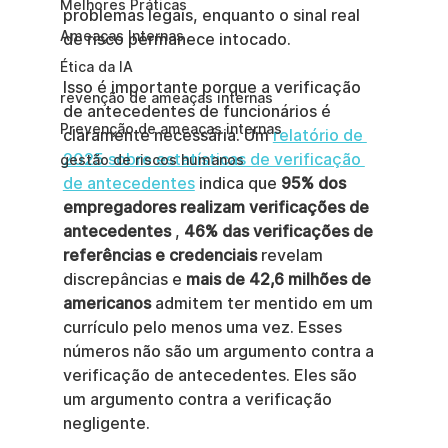
Melhores Práticas
problemas legais, enquanto o sinal real 
Ameaças Internas
de risco permanece intocado.
Ética da IA
Isso é importante porque a verificação 
revenção de ameaças internas
de antecedentes de funcionários é 
Prevenção de ameaças internas
claramente necessária. Um 
relatório de 
2025 sobre estatísticas de verificação 
gestão de riscos humanos
de antecedentes
 indica que 
95% dos 
empregadores realizam verificações de 
antecedentes
 , 
46% das verificações de 
referências e credenciais
 revelam 
discrepâncias e 
mais de 42,6 milhões de 
americanos
 admitem ter mentido em um 
currículo pelo menos uma vez. Esses 
números não são um argumento contra a 
verificação de antecedentes. Eles são 
um argumento contra a verificação 
negligente.