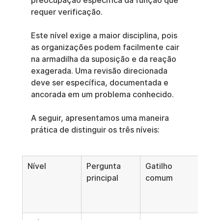
preocupação específica da função que 
requer verificação.
Este nível exige a maior disciplina, pois 
as organizações podem facilmente cair 
na armadilha da suposição e da reação 
exagerada. Uma revisão direcionada 
deve ser específica, documentada e 
ancorada em um problema conhecido.
A seguir, apresentamos uma maneira 
prática de distinguir os três níveis:
Nível
Pergunta 
Gatilho 
Prin
principal
comum
risc
caso
ind