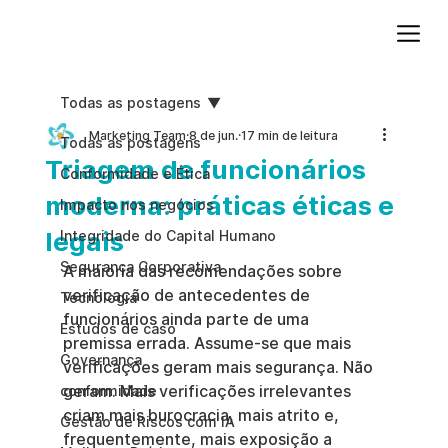
Adicione um parágrafo. Clique em "Editar texto" para atualizar a fonte, o tamanho e outras configurações. Para alterar e reutilizar temas de texto, acesse Estilos do site.
Todas as postagens
Marketing Team
8 de jun.
17 min de leitura
Todas as postagens
Triagem de funcionários
Conformidade e Ética
moderna: práticas éticas e
Impacto nos negócios
legais
Integridade do Capital Humano
Segurança Corporativa
A maioria das recomendações sobre 
verificação de antecedentes de 
Tecnologia
funcionários ainda parte de uma 
Estudos de caso
premissa errada. Assume-se que mais 
Governança
verificações geram mais segurança. Não 
geram. Mais verificações irrelevantes 
conformidade
criam mais burocracia, mais atrito e, 
Gestão de Riscos com IA
frequentemente, mais exposição a 