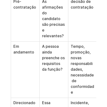
Pré-
As 
decisão de 
Exc
contratação
afirmações 
contratação
tria
do 
crit
candidato 
irre
são precisas 
e 
relevantes?
Em 
A pessoa 
Tempo, 
Vigi
andamento
ainda 
promoção, 
ocul
preenche os 
novas 
desv
requisitos 
responsabili
polí
da função?
dades, 
necessidade
 de 
conformidad
e
Direcionado
Essa 
Incidente, 
Inv