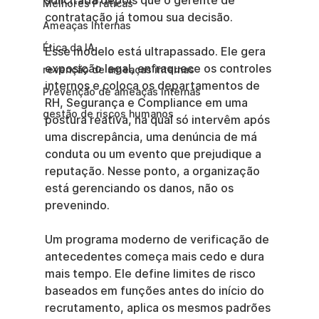
solicitada depois que o gerente de 
Melhores Práticas
contratação já tomou sua decisão.
Ameaças Internas
Ética da IA
Esse modelo está ultrapassado. Ele gera 
exposição legal, enfraquece os controles 
revenção de ameaças internas
internos e coloca os departamentos de 
Prevenção de ameaças internas
RH, Segurança e Compliance em uma 
gestão de riscos humanos
postura reativa, na qual só intervêm após 
uma discrepância, uma denúncia de má 
conduta ou um evento que prejudique a 
reputação. Nesse ponto, a organização 
está gerenciando os danos, não os 
prevenindo.
Um programa moderno de verificação de 
antecedentes começa mais cedo e dura 
mais tempo. Ele define limites de risco 
baseados em funções antes do início do 
recrutamento, aplica os mesmos padrões 