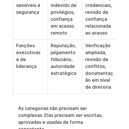
sensíveis à 
indevido de 
credenciais, 
segurança
privilégios, 
revisão de 
confiança 
confiança 
em acesso 
relacionada 
remoto
ao acesso
Funções 
Reputação, 
Verificação 
executivas 
julgamento 
ampliada, 
e de 
fiduciário, 
revisão de 
liderança
autoridade 
conflitos, 
estratégica
documentaç
ão em nível 
de diretoria
As categorias não precisam ser 
complexas. Elas precisam ser escritas, 
aprovadas e usadas de forma 