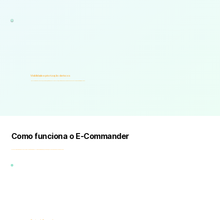
Visibilidade e priorização de riscos
Centraliza indicadores de risco, prioridades, painéis de controle e alertas, permitindo que as organizações se concentrem no que é mais importante.
Como funciona o E-Commander
A plataforma unificada que transforma a Inteligência de Risco Humano em visibilidade, priorização, governança e ação em relação aos riscos.