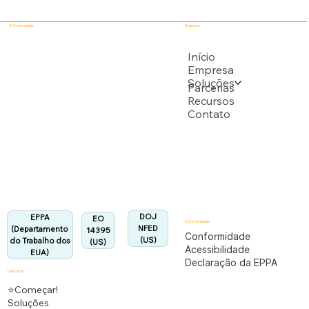
E-Commander
Empresa
USPTO
Início
Empresa
Soluções
Apoiado por vários pedidos de patente do USPTO
Parcerias
Recursos
Contato
Departamento do Trabalho dos EUA
Totalmente em conformidade com o regulamento
EPPA.
Alinhado:
DOJ
EPPA
EO
Conformidade
NFED
(Departamento
14395
Conformidade
(US)
do Trabalho dos
(US)
Acessibilidade
EUA)
Declaração da EPPA
Descobrir
⭐Começar!
Soluções