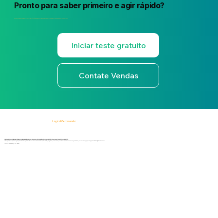
Pronto para saber primeiro e agir rápido?
Descubra como o E-Commander transforma a Inteligência de Risco Humano em visibilidade, priorização, governança e ação em relação aos riscos.
Iniciar teste gratuito
Contate Vendas
Logical Commander
Soluções SaaS com inteligência artificial para Inteligência de Risco Humano, Governança, Gestão de Riscos Empresariais (ERM) e Governança, Risco e Conformidade (GRC).
"Nossa plataforma ajuda as organizações a identificar, priorizar e lidar com riscos relacionados à força de trabalho, integridade, conformidade, fraude, ameaças internas e riscos organizacionais, ao mesmo tempo que protege a privacidade e a dignidade humana."
Informe-se primeiro, aja rápido!