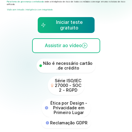
Plataforma de governança centralizada
onde a inteligência de risco de todos os módulos converge em uma estrutura de risco
unificada.
Visão sem intrusão. Inteligência com integridade.
Iniciar teste
gratuito
Assistir ao vídeo
Não é necessário cartão
de crédito.
Série ISO/IEC
27000 - SOC
2 - RGPD
Ética por Design -
Privacidade em
Primeiro Lugar
Reclamação GDPR