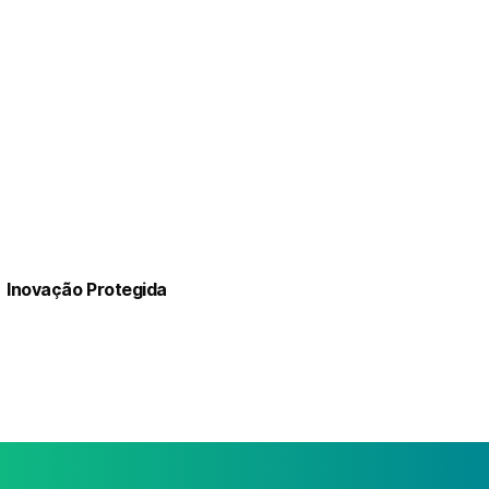
Inovação Protegida
Diversos pedidos de patente junto ao USPTO ajudam a proteger as tecnologias que impulsionam as capacidades de Inteligência de Risco Humano, Governança, Gestão de Riscos Empresariais (ERM) e Governança, Risco e Conformidade (GRC) em toda a plataforma Logical Commander.