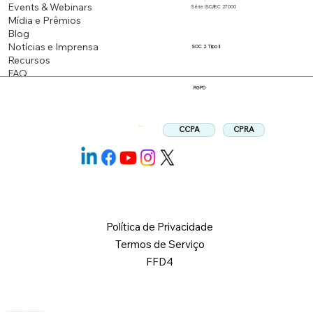
Events & Webinars
Série ISO/IEC 27000
Mídia e Prêmios
Blog
Notícias e Imprensa
SOC 2 Tipo II
Recursos
FAQ
RGPD
CPRA
CCPA
Siga-nos:
Política de Privacidade
Termos de Serviço
FFD4
© 2026 Logical Commander Software Ltd. Todos os direitos reservados.