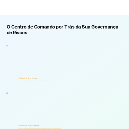
O Centro de Comando por Trás da Sua Governança
de Riscos
O E-Commander centraliza as capacidades de Inteligência de Risco Humano, Governança, Gestão de Riscos Empresariais (ERM) e Governança, Risco e Conformidade (GRC) em uma estrutura unificada que ajuda as organizações a identificar, priorizar e lidar com riscos antes que eles se agravem.
Inteligência de Risco Humano
Transforma dados de avaliação em indicadores de risco estruturados, prioridades e informações práticas que apoiam a tomada de decisões informadas.
Governança e Responsabilidade
Proporciona fluxos de trabalho estruturados, definição de responsabilidades, caminhos de escalonamento, auditabilidade e prestação de contas entre departamentos e partes interessadas.