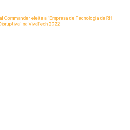
al Commander eleita a "Empresa de Tecnologia de RH
Disruptiva" na VivaTech 2022
to na maior conferência de tecnologia da Europa destaca nossa inovação em detecção de risco interno com tecnologia de IA.