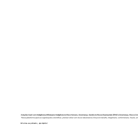
Para consultas de imprensa, entrevistas ou acesso ao nosso kit de imprensa, entre em contato com nossa equipe d
Soluções SaaS com inteligência artificial para Inteligência de Risco Humano, Governança, Gestão de Riscos Empresariais (ERM) e Governança, Risco e C
"Nossa plataforma ajuda as organizações a identificar, priorizar e lidar com riscos relacionados à força de trabalho, integridade, conformidade, fraude,
Informe-se primeiro, aja rápido!