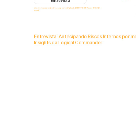
Entrevista
https://revistasectorejecutivo.es/wp-content/uploads/2026/01/SE-316-Revista-ENE-2025-
web.pdf
Entrevista: Antecipando Riscos Internos por me
Insights da Logical Commander
Na sequência de uma entrevista recente na
revista Sector Ejecutivo
(Espanha)
(páginas 30-33), a Logical Commander partilha a 
deteção precoce de riscos internos do capital humano, apoiando a governação, a conformidade e a tomada de decisõe