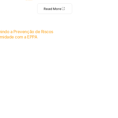
Read More
inindo a Prevenção de Riscos
rmidade com a EPPA
nizações detectam e previnem riscos internos — sem monitoramento ou vigilância.