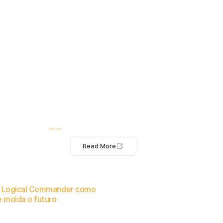
2022-11-08
Read More
na Logical Commander como
 molda o futuro
nos e monitoramento do bem-estar dos funcionários.