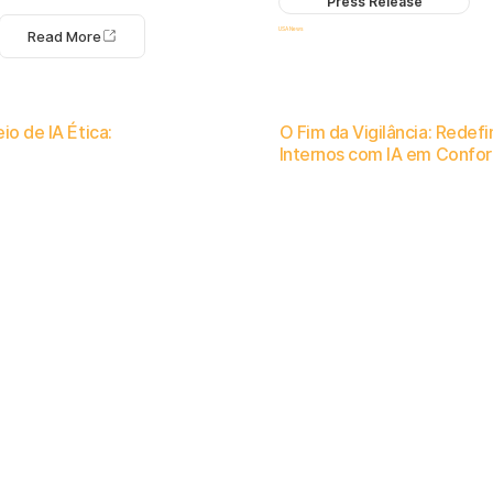
Press Release
USA News
Read More
io de IA Ética:
O Fim da Vigilância: Redef
Internos com IA em Confo
sua perspetiva sobre IA ética e não invasiva e a
Como a IA ética e não intrusiva está mudando a forma como as orga
s responsáveis.