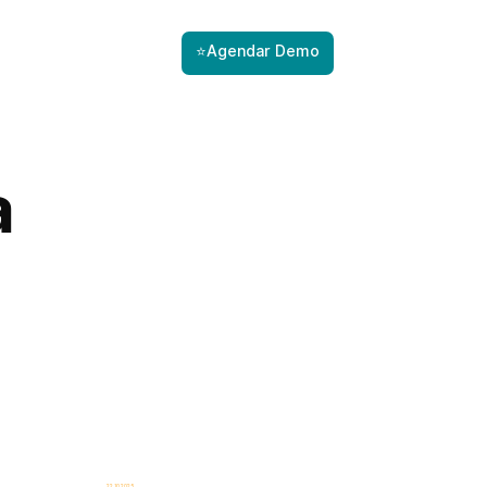
⭐Agendar Demo
a
22.10.2025