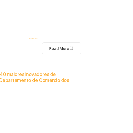
2023-03-20
Read More
40 maiores inovadores de
 Departamento de Comércio dos
ommander para a tecnologia de segurança no local de trabalho.