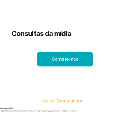
Consultas da mídia
e comunicação.
Contate-nos
Logical Commander
onformidade (GRC).
 ameaças internas e riscos organizacionais, ao mesmo tempo que protege a privacidade e a dignidade humana."