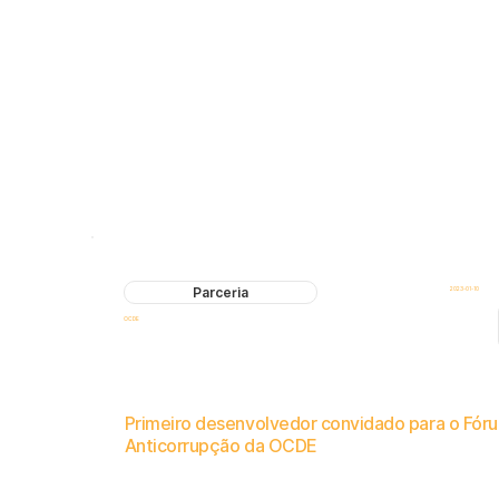
Parceria
2023-01-10
OCDE
Primeiro desenvolvedor convidado para o Fór
Anticorrupção da OCDE
Participação exclusiva em discussões a portas fechadas sobre o papel da tecnologia na prevenção da corrupção organi