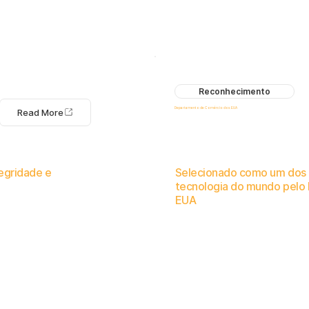
Reconhecimento
Departamento de Comércio dos EUA
Read More
tegridade e
Selecionado como um dos 
tecnologia do mundo pelo
EUA
l humano orientadas por IA.
O International Trade Council reconhece a contribuição do Logical C