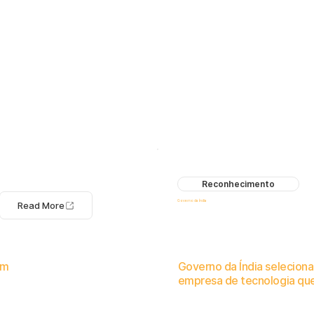
Reconhecimento
Governo da Índia
Read More
um
Governo da Índia selecio
empresa de tecnologia que
zacional.
Reconhecimento pela abordagem inovadora à gestão de riscos inter