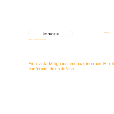
Entrevista
2025-10-15
Defense Industries Magazine
Entrevista: Mitigando ameaças internas: IA, in
conformidade na defesa
Matias Schapiro, CEO da Logical Commander, discute estratégias de conformidade de defesa e gestão de riscos de capita