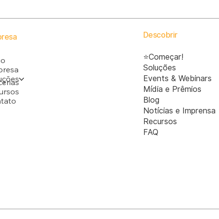
Descobrir
resa
⭐Começar!
io
Soluções
resa
uções
Events & Webinars
cerias
Mídia e Prêmios
ursos
Blog
tato
Notícias e Imprensa
Recursos
FAQ