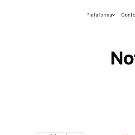
Plataforma
Conf
Adicione um parágrafo. Clique em "Editar texto" para atualizar a fonte, o tamanho e outras configurações. Para alterar e reutilizar temas de texto, acesse Estilos do
No
Cobertura da mídia, reconhecimentos, prêmios e anúncios de e
20.1.2026