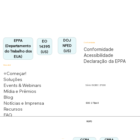
Totalmente em conformidade com o regulamento
EPPA.
Alinhado:
DOJ
EPPA
EO
Conformidade
NFED
(Departamento
14395
Conformidade
(US)
do Trabalho dos
(US)
Acessibilidade
EUA)
Declaração da EPPA
Descobrir
⭐Começar!
Soluções
Events & Webinars
Série ISO/IEC 27000
Mídia e Prêmios
Blog
Notícias e Imprensa
SOC 2 Tipo II
Recursos
FAQ
RGPD
Siga-nos: