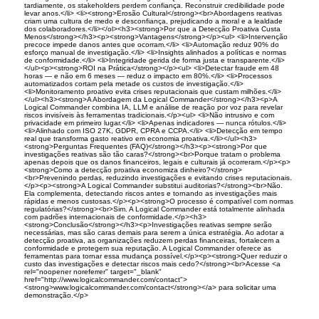
tardiamente, os stakeholders perdem confiança. Reconstruir credibilidade pode
levar anos.</li> <li><strong>Erosão Cultural</strong><br>Abordagens reativas
criam uma cultura de medo e desconfiança, prejudicando a moral e a lealdade
dos colaboradores.</li></ol><h3><strong>Por que a Detecção Proativa Custa
Menos</strong></h3><p><strong>Vantagens</strong></p><ul> <li>Intervenção
precoce impede danos antes que ocorram.</li> <li>Automação reduz 90% do
esforço manual de investigação.</li> <li>Insights alinhados a políticas e normas
de conformidade.</li> <li>Integridade gerida de forma justa e transparente.</li>
</ul><p><strong>ROI na Prática</strong></p><ul> <li>Detectar fraude em 48
horas — e não em 6 meses — reduz o impacto em 80%.</li> <li>Processos
automatizados cortam pela metade os custos de investigação.</li>
<li>Monitoramento proativo evita crises reputacionais que custam milhões.</li>
</ul><h3><strong>A Abordagem da Logical Commander</strong></h3><p>A
Logical Commander combina IA, LLM e análise de reação por voz para revelar
riscos invisíveis às ferramentas tradicionais.</p><ul> <li>Não intrusivo e com
privacidade em primeiro lugar.</li> <li>Apenas indicadores — nunca rótulos.</li>
<li>Alinhado com ISO 27K, GDPR, CPRA e CCPA.</li> <li>Detecção em tempo
real que transforma gasto reativo em economia proativa.</li></ul><h3>
<strong>Perguntas Frequentes (FAQ)</strong></h3><p><strong>Por que
investigações reativas são tão caras?</strong><br>Porque tratam o problema
apenas depois que os danos financeiros, legais e culturais já ocorreram.</p><p>
<strong>Como a detecção proativa economiza dinheiro?</strong>
<br>Prevenindo perdas, reduzindo investigações e evitando crises reputacionais.
</p><p><strong>A Logical Commander substitui auditorias?</strong><br>Não.
Ela complementa, detectando riscos antes e tornando as investigações mais
rápidas e menos custosas.</p><p><strong>O processo é compatível com normas
regulatórias?</strong><br>Sim. A Logical Commander está totalmente alinhada
com padrões internacionais de conformidade.</p><h3>
<strong>Conclusão</strong></h3><p>Investigações reativas sempre serão
necessárias, mas são caras demais para serem a única estratégia. Ao adotar a
detecção proativa, as organizações reduzem perdas financeiras, fortalecem a
conformidade e protegem sua reputação. A Logical Commander oferece as
ferramentas para tornar essa mudança possível.</p><p><strong>Quer reduzir o
custo das investigações e detectar riscos mais cedo?</strong><br>Acesse <a
rel="noopener noreferrer" target="_blank"
href="http://www.logicalcommander.com/contact">
<strong>www.logicalcommander.com/contact</strong></a> para solicitar uma
demonstração.</p>