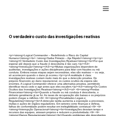
Adicione um parágrafo. Clique em "Editar texto" para atualizar a fonte, o tamanho e outras configurações. Para alterar e reutilizar temas de texto, acesse Estilos do site.
O verdadeiro custo das investigações reativas
<p><strong>Logical Commander – Redefinindo o Risco do Capital
Humano</strong><br> <strong>Saiba Primeiro – Aja Rápido!</strong></p><p>
<strong>O Verdadeiro Custo das Investigações Reativas</strong><br>Por que
esperar até depois que a fraude é descoberta é tão caro.</p><h3>
<strong>Introdução</strong></h3><p>Muitas organizações dependem de
auditorias, investigações e ações disciplinares para lidar com fraudes ou má
conduta. Embora essas etapas sejam necessárias, elas são reativas — ou seja,
só acontecem quando o dano já ocorreu.</p><p>A realidade é clara:
investigações reativas custam muito mais do que a detecção proativa. Do
prejuízo financeiro ao dano reputacional, os custos ocultos da espera são
enormes. A Logical Commander oferece uma alternativa proativa, permitindo
identificar riscos cedo e agir antes que eles escalem.</p><h3><strong>Os Custos
Ocultos das Investigações Reativas</strong></h3><ol> <li><strong>Perdas
Financeiras</strong><br>Quando a fraude ou má conduta é descoberta, o
dinheiro geralmente já se foi. As taxas de recuperação são baixas e os prejuízos
podem chegar a milhões.</li> <li><strong>Penalidades Legais e
Regulatórias</strong><br>A detecção tardia aumenta a exposição a processos,
multas e ações de órgãos reguladores. Em setores como finanças e defesa,
falhas de conformidade podem resultar em inelegibilidade contratual.</li> <li>
<strong>Interrupção Operacional</strong><br>Investigações desviam tempo e
recursos das equipes, atrasam projetos e reduzem a produtividade.</li> <li>
<strong>Danos Reputacionais</strong><br>Quando problemas são descobertos