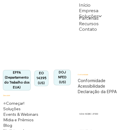
USPTO
Início
Empresa
Soluções
Apoiado por vários pedidos de patente do USPTO
Parcerias
Recursos
Contato
Departamento do Trabalho dos EUA
Totalmente em conformidade com o regulamento
EPPA.
Alinhado:
DOJ
EPPA
EO
Conformidade
NFED
(Departamento
14395
Conformidade
(US)
do Trabalho dos
(US)
Acessibilidade
EUA)
Declaração da EPPA
Descobrir
⭐Começar!
Soluções
Events & Webinars
Série ISO/IEC 27000
Mídia e Prêmios
Blog