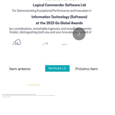
Notícias LC
Próximo item
Item anterior
Logical Commander
Soluções SaaS com inteligência artificial para Inteligência de Risco Humano, Governança, Gestão de Riscos Empresariais (ERM) e Governança, Risco e Conformidade (GRC).
"Nossa plataforma ajuda as organizações a identificar, priorizar e lidar com riscos relacionados à força de trabalho, integridade, conformidade, fraude, ameaças internas e riscos organizacionais, ao mesmo tempo que protege a privacidade e a dignidade humana."
Informe-se primeiro, aja rápido!