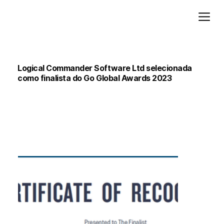
Adicione um parágrafo. Clique em "Editar texto" para atualizar a fonte, o tamanho e outras configurações. Para alterar e reutilizar temas de texto, acesse Estilos do site.
Logical Commander Software Ltd selecionada
como finalista do Go Global Awards 2023
Prêmios Go Global
9 de novembro de 2023
HOTEL OMNI PROVIDENCE
Providence, Rhode Island
6 a 8 de novembro de 2023
Organizado pela Rhode Island Commerce, EUA.
“Estamos honrados por termos sido selecionados como finalistas do Go Global Awards 2023”, disse Matías Schapiro, CEO da Logical Commander Software.
A Logical Commander Software Ltd, líder global no desenvolvimento
de soluções avançadas de software para detecção, prevenção e gestão de riscos internos e psicossociais em capital humano
, tem o prazer de anunciar sua distinção como finalista no prestigiado Go Global Awards 2023. Este evento global, organizado pela Rhode Island Commerce Corporation em colaboração com o Conselho
de Comércio Internacional, reuniu CEOs, líderes governamentais em comércio e investimento e representantes proeminentes da indústria de mais de 76 países, selecionados entre um grupo de mais de 100.000 empresas de tecnologia. O evento proporcionou uma plataforma única para apresentar conquistas e expandir oportunidades de negócios internacionais.
Como finalista, a Logical Commander Software teve a oportunidade excepcional de se apresentar para líderes governamentais de comércio e investimento de mais de 30 países, participar de reuniões B2B específicas e fazer parte de um programa multilateral de comércio e investimento projetado para impulsionar iniciativas de expansão global. Este programa exclusivo teve como objetivo conectar
empresas com potenciais parceiros, facilitar oportunidades de networking e promover alianças estratégicas para impulsionar o crescimento global.
Em 7 de novembro de 2023
, nosso
CEO, Matías Schapiro
, participou com destaque deste evento, apresentando a empresa e as soluções de última geração da Logical Commander Software para prevenção, detecção e gerenciamento de riscos internos.
"Ser selecionado como finalista do Go Global Awards 2023 foi uma honra", enfatiza Matías Schapiro, CEO da Logical Commander Software. "Este reconhecimento não apenas destaca nossas conquistas, mas também nos fornece uma plataforma para interagir com líderes influentes do setor e tomadores de decisão. Estamos entusiasmados em apresentar nossa organização, expandir nossas
parcerias locais e globais, colaborar com distribuidores e colaboradores, explorar novas perspectivas de negócios e contribuir com organizações nos EUA e no mundo todo para criar ecossistemas melhores, mais saudáveis e mais seguros, reduzindo e prevenindo riscos internos."
O programa Go Global Awards reconhece a excelência em diversos setores e, durante o evento, foram entregues 63 prêmios. O evento reuniu mais de 500 CEOs representando empresas de todos os portes, desde corporações bilionárias até startups em rápido crescimento, fomentando a colaboração, a troca de conhecimento e oportunidades de desenvolvimento de negócios globais.
Para consultas da mídia e mais informações, entre em contato com:
marketing@logicalcommander.com
Software de comando lógico