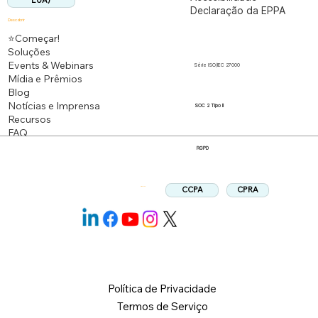
EUA)
Declaração da EPPA
Descobrir
⭐Começar!
Soluções
Events & Webinars
Série ISO/IEC 27000
Mídia e Prêmios
Blog
Notícias e Imprensa
SOC 2 Tipo II
Recursos
FAQ
RGPD
CPRA
CCPA
Siga-nos:
Política de Privacidade
Termos de Serviço