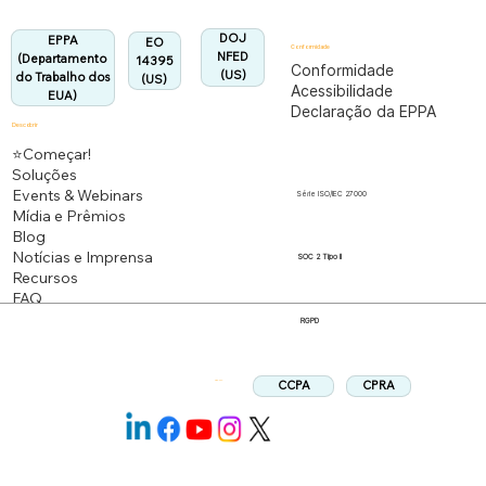
Alinhado:
DOJ
EPPA
EO
Conformidade
NFED
(Departamento
14395
Conformidade
(US)
do Trabalho dos
(US)
Acessibilidade
EUA)
Declaração da EPPA
Descobrir
⭐Começar!
Soluções
Events & Webinars
Série ISO/IEC 27000
Mídia e Prêmios
Blog
Notícias e Imprensa
SOC 2 Tipo II
Recursos
FAQ
RGPD
CPRA
CCPA
Siga-nos: