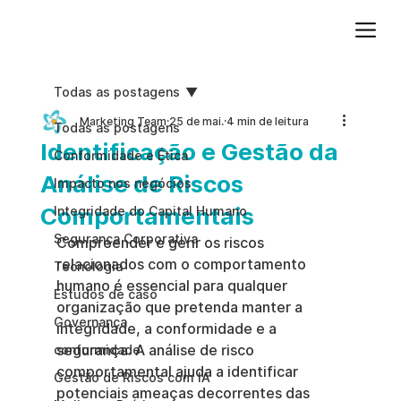
Adicione um parágrafo. Clique em "Editar texto" para atualizar a fonte, o tamanho e outras configurações. Para alterar e reutilizar temas de texto, acesse Estilos do site.
Todas as postagens
Marketing Team
25 de mai.
4 min de leitura
Todas as postagens
Identificação e Gestão da
Conformidade e Ética
Análise de Riscos
Impacto nos negócios
Comportamentais
Integridade do Capital Humano
Segurança Corporativa
Compreender e gerir os riscos 
relacionados com o comportamento 
Tecnologia
humano é essencial para qualquer 
Estudos de caso
organização que pretenda manter a 
Governança
integridade, a conformidade e a 
segurança. A análise de risco 
conformidade
comportamental ajuda a identificar 
Gestão de Riscos com IA
potenciais ameaças decorrentes das 