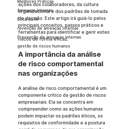
Melhores Práticas
ações dos colaboradores, da cultura 
Ameaças Internas
organizacional e dos padrões de tomada 
de decisão. Este artigo irá guiá-lo pelos 
Ética da IA
principais conceitos, passos práticos e 
revenção de ameaças internas
ferramentas para identificar e gerir estes 
Prevenção de ameaças internas
riscos de forma eficaz.
gestão de riscos humanos
A importância da análise 
de risco comportamental 
nas organizações
A análise de risco comportamental é um 
componente crítico da gestão de riscos 
empresariais. Ela se concentra em 
compreender como as ações humanas 
podem impactar os padrões éticos, os 
requisitos de conformidade e a postura 