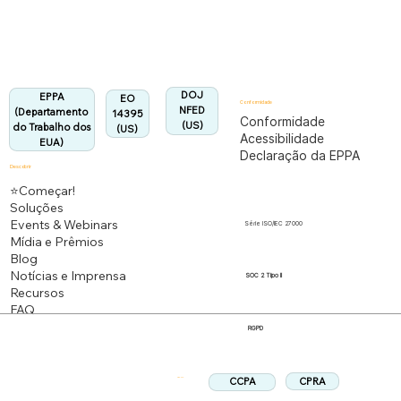
Totalmente em conformidade com o regulamento
EPPA.
Alinhado:
DOJ
EPPA
EO
Conformidade
NFED
(Departamento
14395
Conformidade
(US)
do Trabalho dos
(US)
Acessibilidade
EUA)
Declaração da EPPA
Descobrir
⭐Começar!
Soluções
Events & Webinars
Série ISO/IEC 27000
Mídia e Prêmios
Blog
Notícias e Imprensa
SOC 2 Tipo II
Recursos
FAQ
RGPD
CPRA
CCPA
Siga-nos: