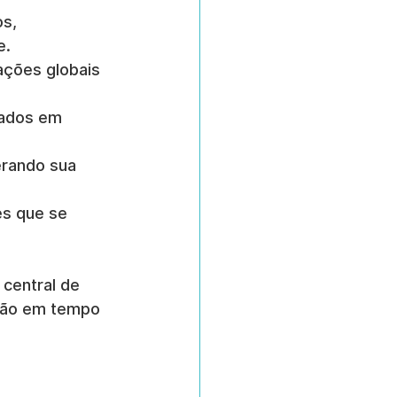
s, 
e.
ações globais 
eados em 
berando sua 
es que se 
central de 
ção em tempo 