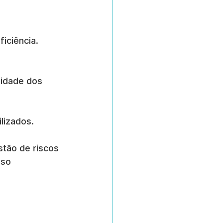
iciência.
nidade dos 
lizados.
stão de riscos 
so 