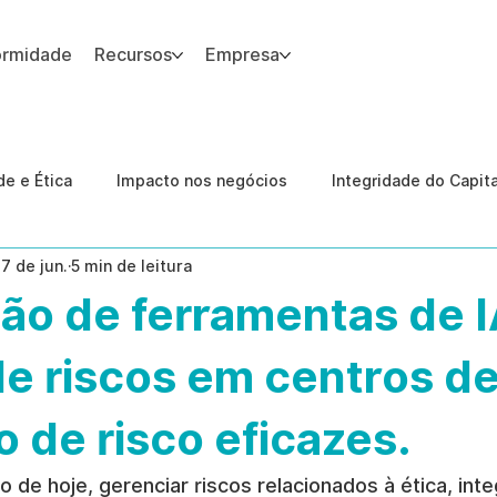
ormidade
Recursos
Empresa
 site.
e e Ética
Impacto nos negócios
Integridade do Capit
17 de jun.
5 min de leitura
nologia
Estudos de caso
Governança
conformid
ão de ferramentas de I
 Internas
Ética da IA
revenção de ameaças internas
e riscos em centros d
de risco eficazes.
de hoje, gerenciar riscos relacionados à ética, inte