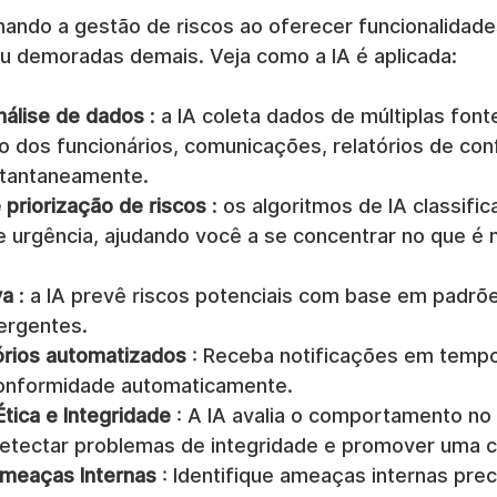
onando a gestão de riscos ao oferecer funcionalidade
u demoradas demais. Veja como a IA é aplicada:
álise de dados
 : a IA coleta dados de múltiplas fon
dos funcionários, comunicações, relatórios de co
nstantaneamente.
 priorização de riscos
 : os algoritmos de IA classifi
e urgência, ajudando você a se concentrar no que é 
va
 : a IA prevê riscos potenciais com base em padrõe
ergentes.
tórios automatizados
 : Receba notificações em tempo
conformidade automaticamente.
tica e Integridade
 : A IA avalia o comportamento no 
detectar problemas de integridade e promover uma cu
meaças Internas
 : Identifique ameaças internas pr