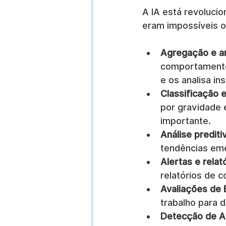
A IA está revoluci
eram impossíveis o
Agregação e an
comportamento 
e os analisa i
Classificação e
por gravidade 
importante.
Análise prediti
tendências em
Alertas e rela
relatórios de 
Avaliações de É
trabalho para 
Detecção de A