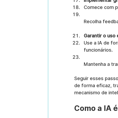
Implementar gr
Comece com pro
Recolha feedbac
Garantir o uso 
Use a IA de fo
funcionários.
Mantenha a tra
Seguir esses passo
de forma eficaz, 
mecanismo de intel
Como a IA é