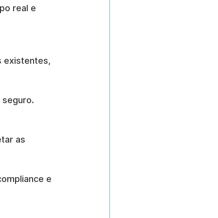
o real e 
existentes, 
e seguro.
tar as 
compliance e 