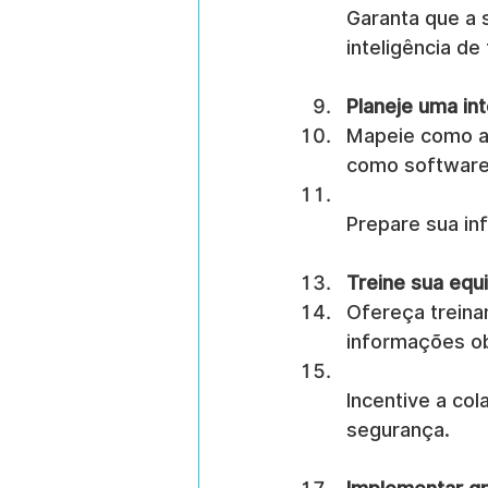
Garanta que a 
inteligência d
Planeje uma in
Mapeie como as
como software
Prepare sua inf
Treine sua equ
Ofereça treina
informações ob
Incentive a co
segurança.