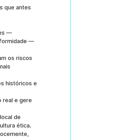
s que antes 
tes — 
nformidade — 
cam os riscos 
mais 
s históricos e 
 real e gere 
local de 
ltura ética.
ecocemente, 