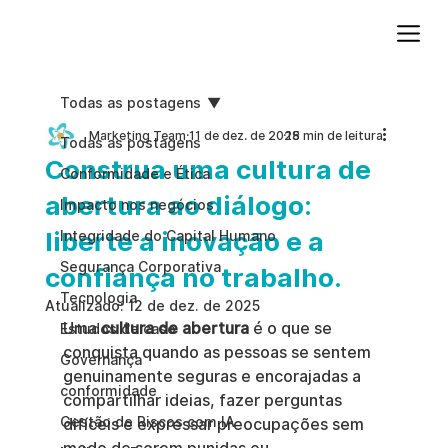
Adicione um parágrafo. Clique em "Editar texto" para atualizar a fonte, o tamanho e outras configurações. Para alterar e reutilizar temas de texto, acesse Estilos do site.
Todas as postagens
Marketing Team
11 de dez. de 2025
18 min de leitura
Todas as postagens
Construa uma cultura de
Conformidade e Ética
abertura ao diálogo:
Impacto nos negócios
liberte a inovação e a
Integridade do Capital Humano
Segurança Corporativa
confiança no trabalho.
Tecnologia
Atualizado:
12 de dez. de 2025
Uma 
cultura de abertura
 é o que se 
Estudos de caso
conquista quando as pessoas se sentem 
Governança
genuinamente seguras e encorajadas a 
conformidade
compartilhar ideias, fazer perguntas 
Gestão de Riscos com IA
difíceis e expressar preocupações sem 