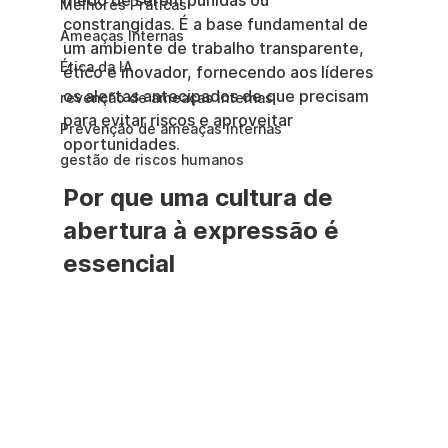
medo de serem punidas ou 
Melhores Práticas
constrangidas. É a base fundamental de 
Ameaças Internas
um ambiente de trabalho transparente, 
Ética da IA
ético e inovador, fornecendo aos líderes 
os alertas antecipados de que precisam 
revenção de ameaças internas
para evitar riscos e aproveitar 
Prevenção de ameaças internas
oportunidades.
gestão de riscos humanos
Por que uma cultura de 
abertura à expressão é 
essencial