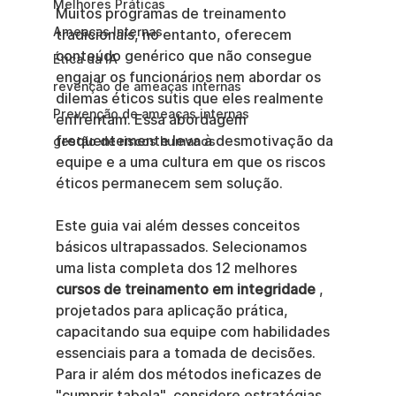
Melhores Práticas
Muitos programas de treinamento 
Ameaças Internas
tradicionais, no entanto, oferecem 
conteúdo genérico que não consegue 
Ética da IA
engajar os funcionários nem abordar os 
revenção de ameaças internas
dilemas éticos sutis que eles realmente 
Prevenção de ameaças internas
enfrentam. Essa abordagem 
frequentemente leva à desmotivação da 
gestão de riscos humanos
equipe e a uma cultura em que os riscos 
éticos permanecem sem solução.
Este guia vai além desses conceitos 
básicos ultrapassados. Selecionamos 
uma lista completa dos 12 melhores 
cursos de treinamento em integridade
 , 
projetados para aplicação prática, 
capacitando sua equipe com habilidades 
essenciais para a tomada de decisões. 
Para ir além dos métodos ineficazes de 
"cumprir tabela", considere estratégias 