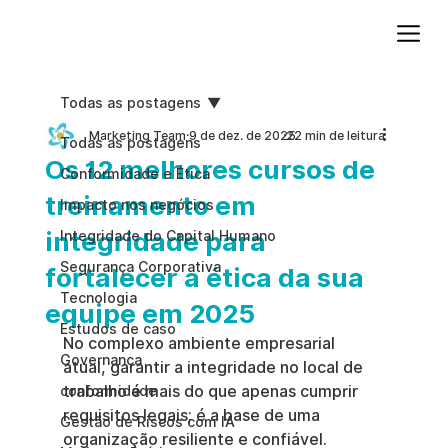
Adicione um parágrafo. Clique em "Editar texto" para atualizar a fonte, o tamanho e outras configurações. Para alterar e reutilizar temas de texto, acesse Estilos do site.
Todas as postagens
Marketing Team
9 de dez. de 2025
22 min de leitura
Todas as postagens
Os 12 melhores cursos de
Conformidade e Ética
treinamento em
Impacto nos negócios
integridade para
Integridade do Capital Humano
Segurança Corporativa
fortalecer a ética da sua
Tecnologia
equipe em 2025
Estudos de caso
No complexo ambiente empresarial 
Governança
atual, garantir a integridade no local de 
trabalho é mais do que apenas cumprir 
conformidade
requisitos legais; é a base de uma 
Gestão de Riscos com IA
organização resiliente e confiável. 