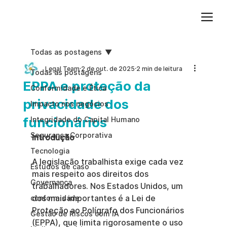
Adicione um parágrafo. Clique em "Editar texto" para atualizar a fonte, o tamanho e outras configurações. Para alterar e reutilizar temas de texto, acesse Estilos do site.
Todas as postagens
Legal Team
2 de out. de 2025
2 min de leitura
Todas as postagens
EPPA e proteção da
Conformidade e Ética
privacidade dos
Impacto nos negócios
funcionários
Integridade do Capital Humano
Segurança Corporativa
Introdução
Tecnologia
A legislação trabalhista exige cada vez 
Estudos de caso
mais respeito aos direitos dos 
Governança
trabalhadores. Nos Estados Unidos, um 
dos mais importantes é a Lei de 
conformidade
Proteção ao Polígrafo dos Funcionários 
Gestão de Riscos com IA
(EPPA), que limita rigorosamente o uso 