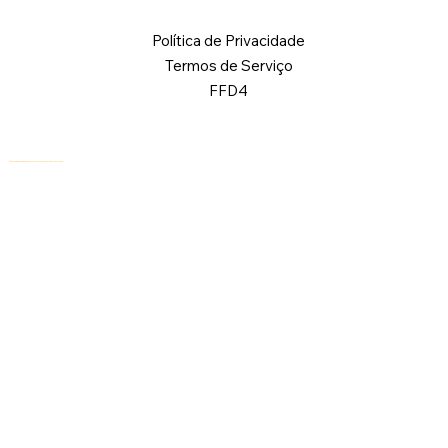
Política de Privacidade
Termos de Serviço
FFD4
© 2026 Logical Commander Software Ltd. Todos os direitos reservados.