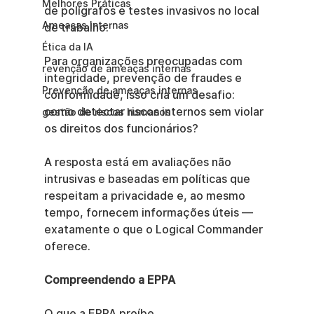
Melhores Práticas
de polígrafos e testes invasivos no local 
Ameaças Internas
de trabalho.
Ética da IA
Para organizações preocupadas com 
revenção de ameaças internas
integridade, prevenção de fraudes e 
Prevenção de ameaças internas
conformidade, isso cria um desafio: 
como detectar riscos internos sem violar 
gestão de riscos humanos
os direitos dos funcionários?
A resposta está em avaliações não 
intrusivas e baseadas em políticas que 
respeitam a privacidade e, ao mesmo 
tempo, fornecem informações úteis — 
exatamente o que o Logical Commander 
oferece.
Compreendendo a EPPA
O que a EPPA proíbe