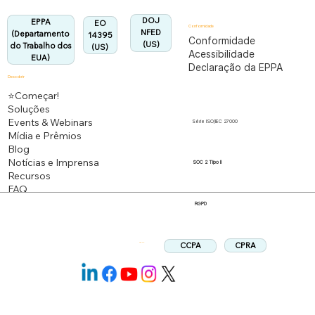
Alinhado:
DOJ
EPPA
EO
Conformidade
NFED
(Departamento
14395
Conformidade
(US)
do Trabalho dos
(US)
Acessibilidade
EUA)
Declaração da EPPA
Descobrir
⭐Começar!
Soluções
Events & Webinars
Série ISO/IEC 27000
Mídia e Prêmios
Blog
Notícias e Imprensa
SOC 2 Tipo II
Recursos
FAQ
RGPD
CPRA
CCPA
Siga-nos: