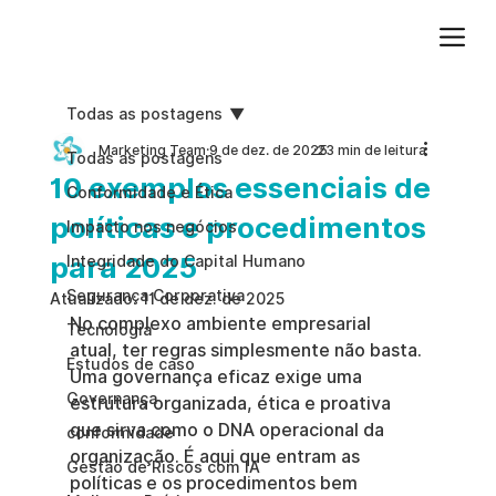
Adicione um parágrafo. Clique em "Editar texto" para atualizar a fonte, o tamanho e outras configurações. Para alterar e reutilizar temas de texto, acesse Estilos do site.
Todas as postagens
Marketing Team
9 de dez. de 2025
23 min de leitura
Todas as postagens
10 exemplos essenciais de
Conformidade e Ética
políticas e procedimentos
Impacto nos negócios
para 2025
Integridade do Capital Humano
Segurança Corporativa
Atualizado:
11 de dez. de 2025
No complexo ambiente empresarial 
Tecnologia
atual, ter regras simplesmente não basta. 
Estudos de caso
Uma governança eficaz exige uma 
Governança
estrutura organizada, ética e proativa 
que sirva como o DNA operacional da 
conformidade
organização. É aqui que entram as 
Gestão de Riscos com IA
políticas e os procedimentos bem 