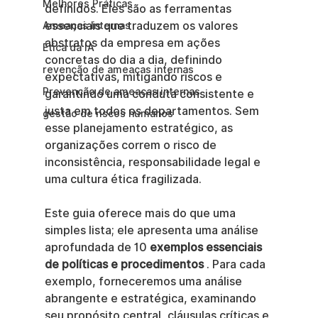
Melhores Práticas
definidos. Eles são as ferramentas 
essenciais que traduzem os valores 
Ameaças Internas
abstratos da empresa em ações 
Ética da IA
concretas do dia a dia, definindo 
revenção de ameaças internas
expectativas, mitigando riscos e 
Prevenção de ameaças internas
garantindo uma conduta consistente e 
justa em todos os departamentos. Sem 
gestão de riscos humanos
esse planejamento estratégico, as 
organizações correm o risco de 
inconsistência, responsabilidade legal e 
uma cultura ética fragilizada.
Este guia oferece mais do que uma 
simples lista; ele apresenta uma análise 
aprofundada de 10 
exemplos essenciais 
de políticas e procedimentos
 . Para cada 
exemplo, forneceremos uma análise 
abrangente e estratégica, examinando 
seu propósito central, cláusulas críticas e 