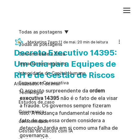
Adicione um parágrafo. Clique em "Editar texto" para atualizar a fonte, o tamanho e outras configurações. Para alterar e reutilizar temas de texto, acesse Estilos do site.
Todas as postagens
Marketing Team
11 de mai.
20 min de leitura
Todas as postagens
Decreto Executivo 14395:
Conformidade e Ética
Um Guia para Equipes de
Impacto nos negócios
RH e de Gestão de Riscos
Integridade do Capital Humano
Segurança Corporativa
Atualizado:
11 de mai.
O aspecto surpreendente da 
ordem 
Tecnologia
executiva 14395
 não é o fato de ela visar 
Estudos de caso
a fraude. Os governos sempre fizeram 
Governança
isso. A mudança fundamental reside no 
fato de que essa ordem considera a 
conformidade
detecção tardia em si como uma falha de 
Gestão de Riscos com IA
governança.