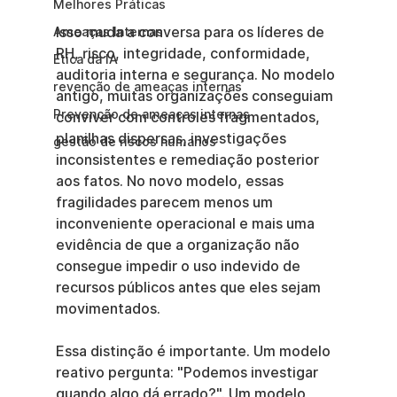
Melhores Práticas
Isso muda a conversa para os líderes de 
Ameaças Internas
RH, risco, integridade, conformidade, 
Ética da IA
auditoria interna e segurança. No modelo 
revenção de ameaças internas
antigo, muitas organizações conseguiam 
Prevenção de ameaças internas
conviver com controles fragmentados, 
planilhas dispersas, investigações 
gestão de riscos humanos
inconsistentes e remediação posterior 
aos fatos. No novo modelo, essas 
fragilidades parecem menos um 
inconveniente operacional e mais uma 
evidência de que a organização não 
consegue impedir o uso indevido de 
recursos públicos antes que eles sejam 
movimentados.
Essa distinção é importante. Um modelo 
reativo pergunta: "Podemos investigar 
quando algo dá errado?". Um modelo 