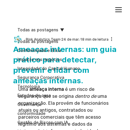
Adicione um parágrafo. Clique em "Editar texto" para atualizar a fonte, o tamanho e outras configurações. Para alterar e reutilizar temas de texto, acesse Estilos do site.
Todas as postagens
Risk Analytics Team
24 de mar.
18 min de leitura
Todas as postagens
Ameaças internas: um guia
Conformidade e Ética
prático para detectar,
Impacto nos negócios
prevenir e lidar com
Integridade do Capital Humano
Segurança Corporativa
ameaças internas.
Tecnologia
Uma 
ameaça interna
 é um risco de 
Estudos de caso
segurança que se origina 
dentro de
 uma 
organização. Ela provém de funcionários 
Governança
atuais ou antigos, contratados ou 
conformidade
parceiros comerciais que têm acesso 
Gestão de Riscos com IA
legítimo aos sistemas e dados da 