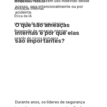
empresa, mas fazem uso indevido desse 
Melhores Práticas
acesso, seja intencionalmente ou por 
Ameaças Internas
acidente.
Ética da IA
revenção de ameaças internas
O que são ameaças 
Prevenção de ameaças internas
internas e por que elas 
gestão de riscos humanos
são importantes?
Durante anos, os líderes de segurança 