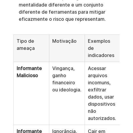
mentalidade diferente e um conjunto 
diferente de ferramentas para mitigar 
eficazmente o risco que representam.
Tipo de 
Motivação
Exemplos 
Risc
ameaça
de 
prim
indicadores
Informante 
Vingança, 
Acessar 
Rou
Malicioso
ganho 
arquivos 
inte
financeiro 
incomuns, 
de d
ou ideologia.
exfiltrar 
frau
dados, usar 
sab
dispositivos 
não 
autorizados.
Informante 
Ignorância, 
Cair em 
Exp