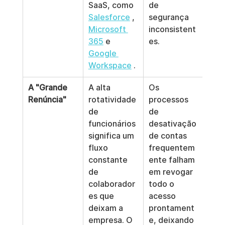
SaaS, como 
de 
Salesforce
 , 
segurança 
Microsoft 
inconsistent
365
 e 
es.
Google 
Workspace
 .
A "Grande 
A alta 
Os 
Renúncia"
rotatividade 
processos 
de 
de 
funcionários 
desativação 
significa um 
de contas 
fluxo 
frequentem
constante 
ente falham 
de 
em revogar 
colaborador
todo o 
es que 
acesso 
deixam a 
prontament
empresa. O 
e, deixando 