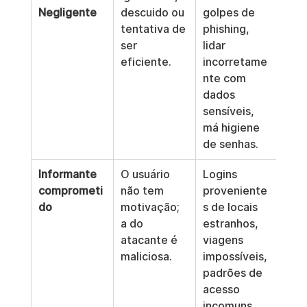
Negligente
descuido ou 
golpes de 
acid
tentativa de 
phishing, 
dad
ser 
lidar 
cria
eficiente.
incorretame
vuln
nte com 
des 
dados 
ata
sensíveis, 
ext
má higiene 
de senhas.
Informante 
O usuário 
Logins 
Um 
comprometi
não tem 
proveniente
ata
do
motivação; 
s de locais 
ext
a do 
estranhos, 
obt
atacante é 
viagens 
ace
maliciosa.
impossíveis, 
inte
padrões de 
legí
acesso 
para
incomuns.
dad