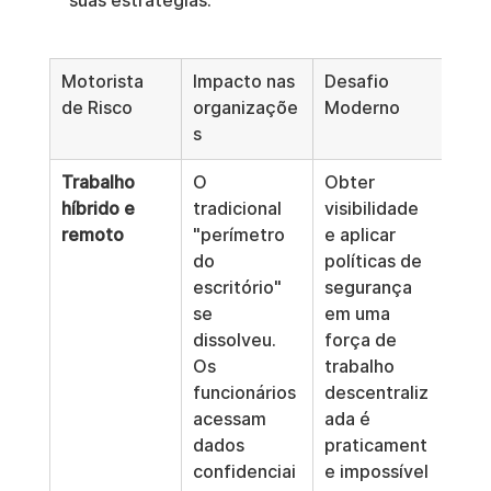
suas estratégias.
Motorista 
Impacto nas 
Desafio 
de Risco
organizaçõe
Moderno
s
Trabalho 
O 
Obter 
híbrido e 
tradicional 
visibilidade 
remoto
"perímetro 
e aplicar 
do 
políticas de 
escritório" 
segurança 
se 
em uma 
dissolveu. 
força de 
Os 
trabalho 
funcionários 
descentraliz
acessam 
ada é 
dados 
praticament
confidenciai
e impossível 