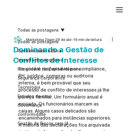
Adicione um parágrafo. Clique em "Editar texto" para atualizar a fonte, o tamanho e outras configurações. Para alterar e reutilizar temas de texto, acesse Estilos do site.
Todas as postagens
Marketing Team
29 de abr.
16 min de leitura
Todas as postagens
Dominando a Gestão de
Conformidade e Ética
Conflitos de Interesse
Impacto nos negócios
Se você é responsável por compliance, 
Integridade do Capital Humano
RH, jurídico, compras ou auditoria 
Segurança Corporativa
interna, é bem provável que seu 
Tecnologia
processo de conflito de interesses já lhe 
Estudos de caso
pareça familiar. Um formulário anual é 
enviado. Os funcionários marcam as 
Governança
caixas. Alguns casos delicados são 
conformidade
encaminhados para instâncias superiores. 
Gestão de Riscos com IA
A maioria das declarações fica arquivada 