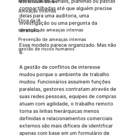
em trocas de e-mails, planilhas ou pastas 
Melhores Práticas
compartilhadas até que alguém precise 
Ameaças Internas
delas para uma auditoria, uma 
Ética da IA
investigação ou uma pergunta da 
revenção de ameaças internas
diretoria.
Prevenção de ameaças internas
Esse modelo parece organizado. Mas não 
gestão de riscos humanos
é.
A gestão de conflitos de interesse 
mudou porque o ambiente de trabalho 
mudou. Funcionários assumem funções 
paralelas, gestores contratam através de 
suas redes pessoais, equipes de compras 
atuam com agilidade, o trabalho remoto 
torna as linhas hierárquicas menos 
definidas e relacionamentos comerciais 
externos são mais difíceis de identificar 
apenas com base em um formulário de 