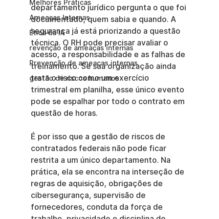
Melhores Práticas
departamento jurídico pergunta o que foi 
Ameaças Internas
documentado, quem sabia e quando. A 
segurança já está priorizando a questão 
Ética da IA
técnica. O RH pode precisar avaliar o 
revenção de ameaças internas
acesso, a responsabilidade e as falhas de 
Prevenção de ameaças internas
treinamento. Se sua organização ainda 
trata o risco como um exercício 
gestão de riscos humanos
trimestral em planilha, esse único evento 
pode se espalhar por todo o contrato em 
questão de horas.
É por isso que a gestão de riscos de 
contratados federais não pode ficar 
restrita a um único departamento. Na 
prática, ela se encontra na interseção de 
regras de aquisição, obrigações de 
cibersegurança, supervisão de 
fornecedores, conduta da força de 
trabalho, privacidade e disciplina de 