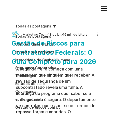
Adicione um parágrafo. Clique em "Editar texto" para atualizar a fonte, o tamanho e outras configurações. Para alterar e reutilizar temas de texto, acesse Estilos do site.
Todas as postagens
Marketing Team
18 de jun.
16 min de leitura
Todas as postagens
Gestão de Riscos para
Conformidade e Ética
Contratados Federais: O
Impacto nos negócios
Guia Completo para 2026
Integridade do Capital Humano
Segurança Corporativa
A segunda-feira começa com uma 
mensagem que ninguém quer receber. A 
Tecnologia
revisão de segurança de um 
Estudos de caso
subcontratado revela uma falha. A 
Governança
liderança do programa quer saber se a 
entrega ainda é segura. O departamento 
conformidade
de contratos quer saber se os termos de 
Gestão de Riscos com IA
repasse foram cumpridos. O 