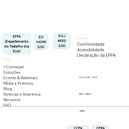
Totalmente em conformidade com o regulamento
EPPA.
Alinhado:
DOJ
EPPA
EO
Conformidade
NFED
(Departamento
14395
Conformidade
(US)
do Trabalho dos
(US)
Acessibilidade
EUA)
Declaração da EPPA
Descobrir
⭐Começar!
Soluções
Events & Webinars
Série ISO/IEC 27000
Mídia e Prêmios
Blog
Notícias e Imprensa
SOC 2 Tipo II
Recursos
FAQ
RGPD
CPRA
CCPA
Siga-nos: