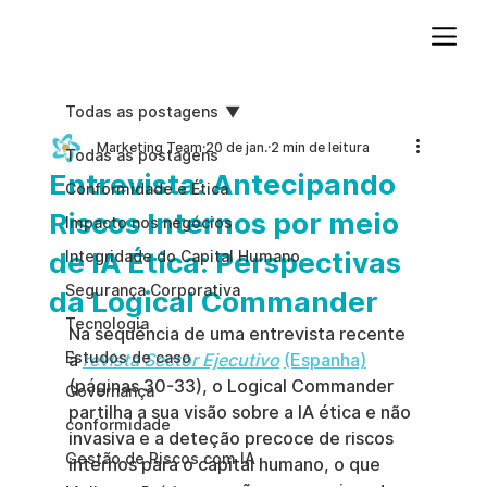
Adicione um parágrafo. Clique em "Editar texto" para atualizar a fonte, o tamanho e outras configurações. Para alterar e reutilizar temas de texto, acesse Estilos do site.
Todas as postagens
Marketing Team
20 de jan.
2 min de leitura
Todas as postagens
Entrevista: Antecipando
Conformidade e Ética
Riscos Internos por meio
Impacto nos negócios
de IA Ética: Perspectivas
Integridade do Capital Humano
Segurança Corporativa
da Logical Commander
Tecnologia
Na sequência de uma entrevista recente 
Estudos de caso
à
revista Sector Ejecutivo
(Espanha)
(páginas 30-33), o Logical Commander 
Governança
partilha a sua visão sobre a IA ética e não 
conformidade
invasiva e a deteção precoce de riscos 
Gestão de Riscos com IA
internos para o capital humano, o que 