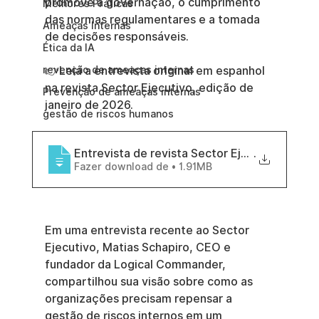
promove a governação, o cumprimento 
Melhores Práticas
das normas regulamentares e a tomada 
Ameaças Internas
de decisões responsáveis.
Ética da IA
revenção de ameaças internas
👉Leia a entrevista original em espanhol 
na revista Sector Ejecutivo, edição de 
Prevenção de ameaças internas
janeiro de 2026.
gestão de riscos humanos
Entrevista de revista Sector Ejecutivo de 
.
Fazer download de • 1.91MB
Em uma entrevista recente ao Sector 
Ejecutivo, Matias Schapiro, CEO e 
fundador da Logical Commander, 
compartilhou sua visão sobre como as 
organizações precisam repensar a 
gestão de riscos internos em um 