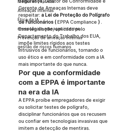
Segurança, Diretor de Conformidade e 
Melhores Práticas
Gerente de Ameaças Internas deve 
Ameaças Internas
respeitar: 
a Lei de Proteção do Polígrafo 
Ética da IA
de Funcionários (
 EPPA Compliance 
)
 . 
revenção de ameaças internas
Essa legislação, aplicada pelo 
Departamento do Trabalho dos EUA, 
Prevenção de ameaças internas
impõe limites rígidos aos testes 
gestão de riscos humanos
intrusivos de funcionários, tornando o 
uso ético e em conformidade com a IA 
mais importante do que nunca.
Por que a conformidade 
com a EPPA é importante 
na era da IA
A EPPA proíbe empregadores de exigir 
ou solicitar testes de polígrafo, 
disciplinar funcionários que os recusem 
ou confiar em tecnologias invasivas que 
imitem a detecção de mentiras. 