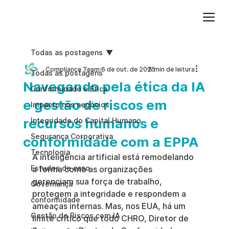
Adicione um parágrafo. Clique em "Editar texto" para atualizar a fonte, o tamanho e outras configurações. Para alterar e reutilizar temas de texto, acesse Estilos do site.
Todas as postagens
Compliance Team
6 de out. de 2025
5 min de leitura
Todas as postagens
Navegando pela ética da IA
Conformidade e Ética
e gestão de riscos em
Impacto nos negócios
recursos humanos e
Integridade do Capital Humano
Segurança Corporativa
conformidade com a EPPA
Tecnologia
A inteligência artificial está remodelando 
Estudos de caso
a forma como as organizações 
gerenciam sua força de trabalho, 
Governança
protegem a integridade e respondem a 
conformidade
ameaças internas. Mas, nos EUA, há um 
Gestão de Riscos com IA
limite crítico que todo CHRO, Diretor de 