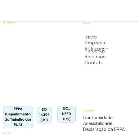
E-Commander
Empresa
USPTO
Início
Empresa
Soluções
Apoiado por vários pedidos de patente do USPTO
Parcerias
Recursos
Contato
Departamento do Trabalho dos EUA
Totalmente em conformidade com o regulamento
EPPA.
Alinhado:
DOJ
EPPA
EO
Conformidade
NFED
(Departamento
14395
Conformidade
(US)
do Trabalho dos
(US)
Acessibilidade
EUA)
Declaração da EPPA
Descobrir