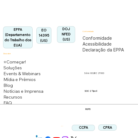
Alinhado:
DOJ
EPPA
EO
Conformidade
NFED
(Departamento
14395
Conformidade
(US)
do Trabalho dos
(US)
Acessibilidade
EUA)
Declaração da EPPA
Descobrir
⭐Começar!
Soluções
Events & Webinars
Série ISO/IEC 27000
Mídia e Prêmios
Blog
Notícias e Imprensa
SOC 2 Tipo II
Recursos
FAQ
RGPD
CPRA
CCPA
Siga-nos: