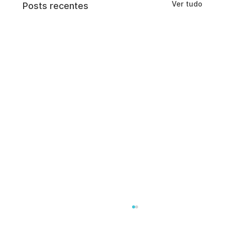
Ver tudo
Posts recentes
Crescimento com programas de
indicação de software