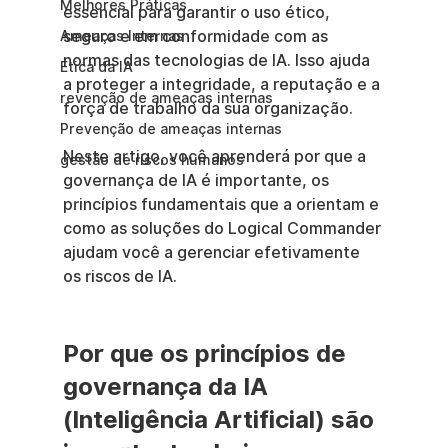
Melhores Práticas
essencial para garantir o uso ético, 
seguro e em conformidade com as 
Ameaças Internas
normas das tecnologias de IA. Isso ajuda 
Ética da IA
a proteger a integridade, a reputação e a 
revenção de ameaças internas
força de trabalho da sua organização.
Prevenção de ameaças internas
Neste artigo, você aprenderá por que a 
gestão de riscos humanos
governança de IA é importante, os 
princípios fundamentais que a orientam e 
como as soluções do Logical Commander 
ajudam você a gerenciar efetivamente 
os riscos de IA.
Por que os princípios de 
governança da IA 
(Inteligência Artificial) são 