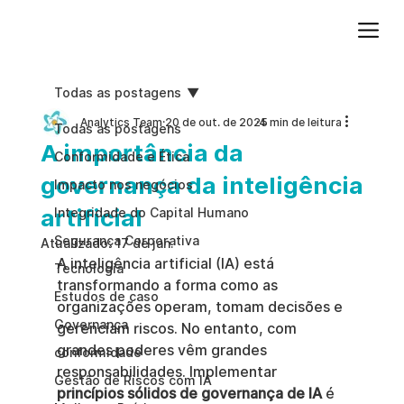
Adicione um parágrafo. Clique em "Editar texto" para atualizar a fonte, o tamanho e outras configurações. Para alterar e reutilizar temas de texto, acesse Estilos do site.
Todas as postagens
Analytics Team
20 de out. de 2025
4 min de leitura
Todas as postagens
A importância da
Conformidade e Ética
governança da inteligência
Impacto nos negócios
artificial
Integridade do Capital Humano
Segurança Corporativa
Atualizado:
17 de jan.
A inteligência artificial (IA) está 
Tecnologia
transformando a forma como as 
Estudos de caso
organizações operam, tomam decisões e 
Governança
gerenciam riscos. No entanto, com 
grandes poderes vêm grandes 
conformidade
responsabilidades. Implementar 
Gestão de Riscos com IA
princípios sólidos de governança
de IA
 é 