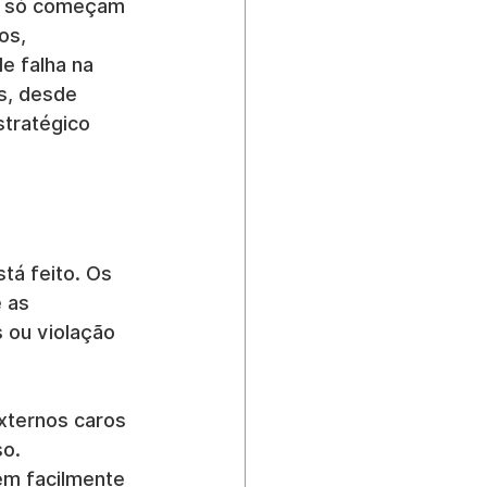
ue só começam 
os, 
e falha na 
s, desde 
stratégico 
tá feito. Os 
 as 
 ou violação 
xternos caros 
so.
em facilmente 