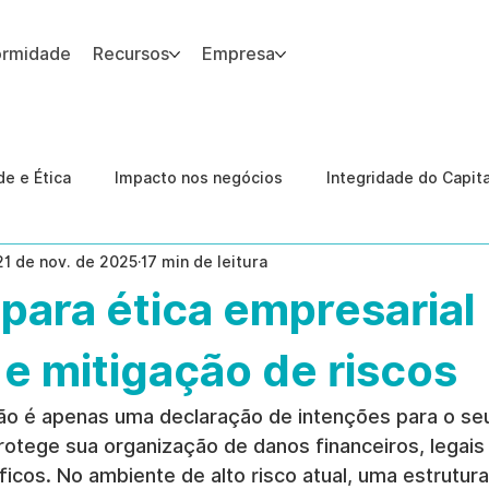
ormidade
Recursos
Empresa
 site.
e e Ética
Impacto nos negócios
Integridade do Capit
21 de nov. de 2025
17 min de leitura
nologia
Estudos de caso
Governança
conformid
para ética empresarial
 Internas
Ética da IA
revenção de ameaças internas
 e mitigação de riscos
ão é apenas uma declaração de intenções para o seu
rotege sua organização de danos financeiros, legais
icos. No ambiente de alto risco atual, uma estrutura