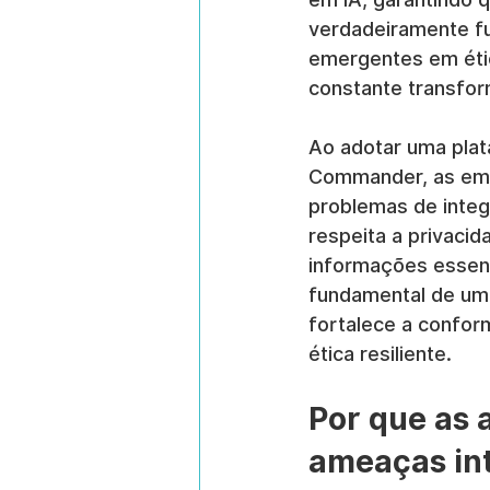
verdadeiramente f
emergentes em éti
constante transfo
Ao adotar uma plata
Commander, as empr
problemas de integr
respeita a privaci
informações essenc
fundamental de uma
fortalece a conform
ética resiliente.
Por que as 
ameaças in