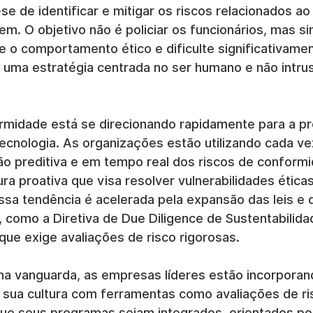
se de identificar e mitigar os riscos relacionados a
m. O objetivo não é policiar os funcionários, mas si
e o comportamento ético e dificulte significativame
 uma estratégia centrada no ser humano e não intrus
rmidade está se direcionando rapidamente para a p
ecnologia. As organizações estão utilizando cada vez
ão preditiva e em tempo real dos riscos de conformi
ura proativa que visa resolver vulnerabilidades ética
sa tendência é acelerada pela expansão das leis e d
 como a Diretiva de Due Diligence de Sustentabilida
que exige avaliações de risco rigorosas.
a vanguarda, as empresas líderes estão incorporan
sua cultura com ferramentas como avaliações de ri
que seus programas sejam integrados, orientados po