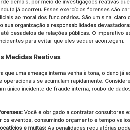
arde demais, por meio de investigações reativas q
nduta já ocorreu. Esses exercícios forenses são car
iciais ao moral dos funcionários. São um sinal claro d
 sua organização a responsabilidades devastadora
 até pesadelos de relações públicas. O imperativo e
incidentes para evitar que eles sequer aconteçam.
as Medidas Reativas
 que uma ameaça interna venha à tona, o dano já es
 e operacionais se acumulam rapidamente. Considere
m único incidente de fraude interna, roubo de dados
forenses:
 Você é obrigado a contratar consultores e
ir os eventos, consumindo orçamento e tempo valio
ocatícios e multas:
 As penalidades regulatórias pod