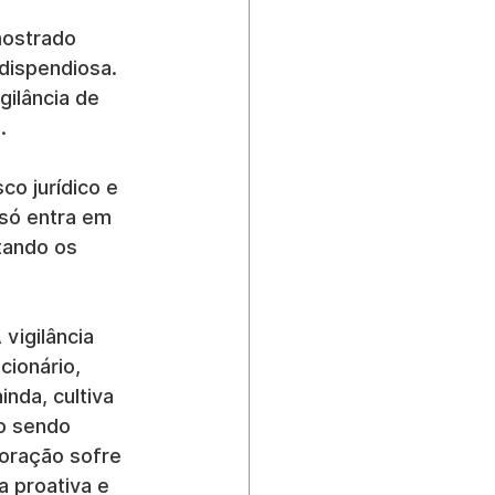
mostrado 
 dispendiosa. 
ilância de 
.
o jurídico e 
 só entra em 
tando os 
igilância 
cionário, 
ainda, cultiva 
o sendo 
oração sofre 
a proativa e 