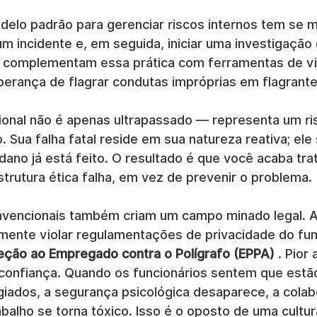
delo padrão para gerenciar riscos internos tem se 
um incidente e, em seguida, iniciar uma investigação
complementam essa prática com ferramentas de vig
perança de flagrar condutas impróprias em flagrante
ional não é apenas ultrapassado — representa um risc
vo. Sua falha fatal reside em sua natureza reativa; ele
 dano já está feito. O resultado é que você acaba tra
trutura ética falha, em vez de prevenir o problema.
encionais também criam um campo minado legal. A v
lmente violar regulamentações de privacidade do fun
teção ao Empregado contra o Polígrafo (EPPA)
 . Pior 
confiança. Quando os funcionários sentem que estã
iados, a segurança psicológica desaparece, a colab
balho se torna tóxico. Isso é o oposto de uma cultur