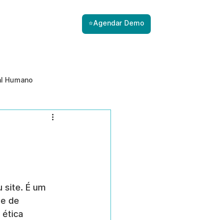
⭐Agendar Demo
al Humano
ade
Gestão de Riscos com IA
Prevenção de ameaças internas
 site. É um 
 e de 
 ética 