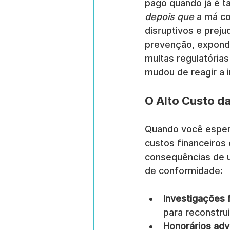
pago quando já é t
depois que
 a má co
disruptivos e prejud
prevenção, expondo
multas regulatórias
mudou de reagir a 
O Alto Custo d
Quando você espera
custos financeiros
consequências de u
de conformidade:
Investigações 
para reconstru
Honorários adv