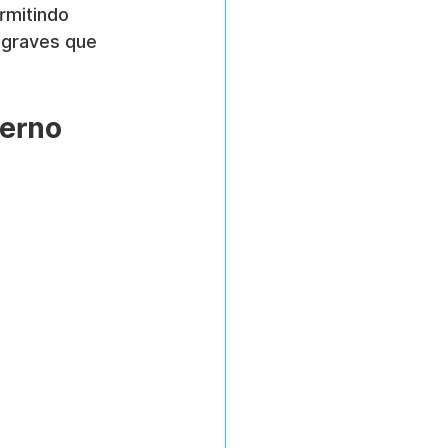
rmitindo 
 graves que 
terno