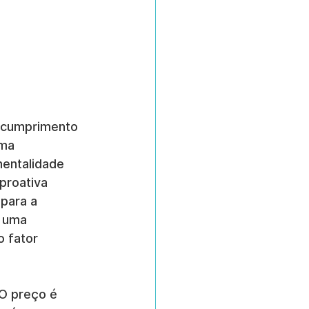
 cumprimento 
ma 
mentalidade 
 proativa 
para a 
m uma 
 fator 
 O preço é 