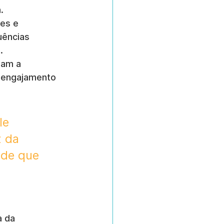
.
es e 
uências 
.
sam a 
 engajamento 
le 
 da 
ade que 
 da 