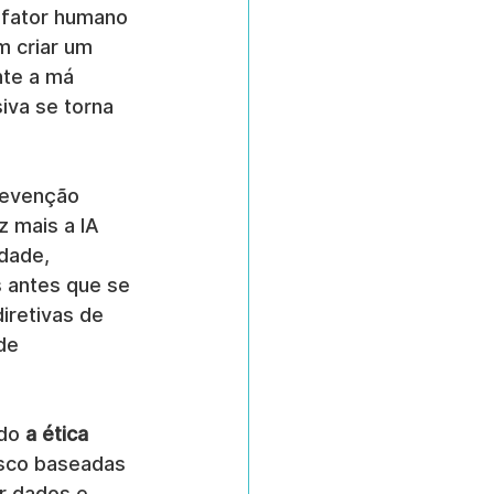
o fator humano 
m criar um 
nte a má 
iva se torna 
revenção 
 mais a IA 
dade, 
s antes que se 
iretivas de 
de 
do 
a ética
sco baseadas 
r dados e 