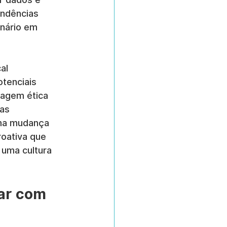
ndências 
nário em 
al 
tenciais 
dagem ética 
as 
uma mudança 
oativa que 
 uma cultura 
ar com 