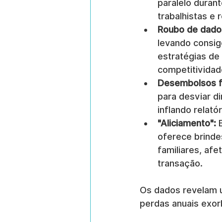
paralelo duran
trabalhistas e
Roubo de dados
levando consigo
estratégias de
competitividad
Desembolsos f
para desviar di
inflando relat
"Aliciamento":
 
oferece brinde
familiares, af
transação.
Os dados revelam 
perdas anuais exor