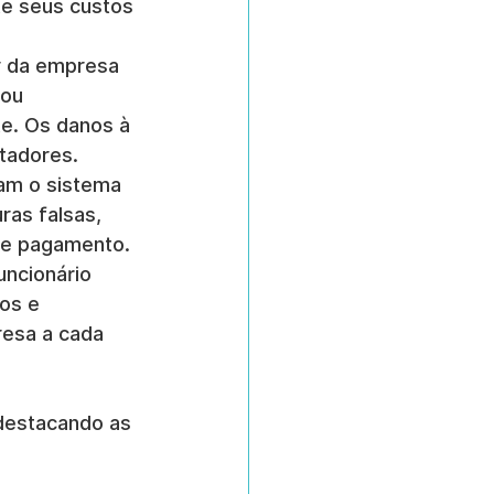
te seus custos 
r da empresa 
 ou 
e. Os danos à 
tadores.
am o sistema 
ras falsas, 
 de pagamento.
uncionário 
os e 
resa a cada 
destacando as 