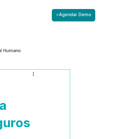
⭐Agendar Demo
al Humano
ade
Gestão de Riscos com IA
Prevenção de ameaças internas
ra
guros