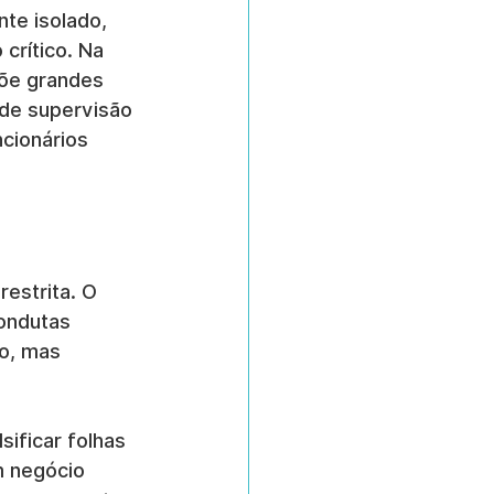
te isolado, 
crítico. Na 
õe grandes 
 de supervisão 
cionários 
estrita. O 
ondutas 
o, mas 
sificar folhas 
m negócio 