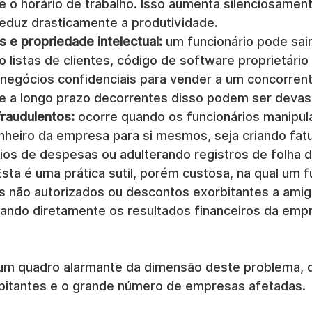
te o horário de trabalho. Isso aumenta silenciosamen
 reduz drasticamente a produtividade.
 e propriedade intelectual:
 um funcionário pode sai
 listas de clientes, código de software proprietário
 negócios confidenciais para vender a um concorrent
e a longo prazo decorrentes disso podem ser devas
raudulentos:
 ocorre quando os funcionários manipul
nheiro da empresa para si mesmos, seja criando fatu
órios de despesas ou adulterando registros de folha
Esta é uma prática sutil, porém custosa, na qual um f
s não autorizados ou descontos exorbitantes a amig
etando diretamente os resultados financeiros da emp
um quadro alarmante da dimensão deste problema, 
bitantes e o grande número de empresas afetadas.