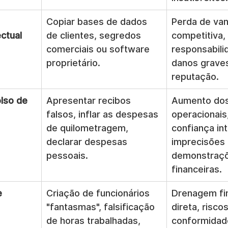
 
Copiar bases de dados 
Perda de va
ctual
de clientes, segredos 
competitiva, 
comerciais ou software 
responsabilid
proprietário.
danos graves
reputação.
lso de 
Apresentar recibos 
Aumento dos
falsos, inflar as despesas 
operacionais
de quilometragem, 
confiança int
declarar despesas 
imprecisões 
pessoais.
demonstraçõ
financeiras.
e 
Criação de funcionários 
Drenagem fin
"fantasmas", falsificação 
direta, risco
de horas trabalhadas, 
conformidad