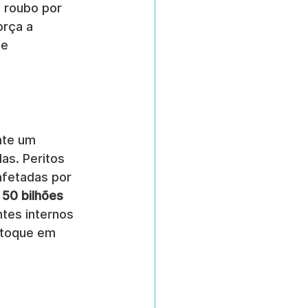
 roubo por 
orça a 
e 
nte um 
as. Peritos 
afetadas por 
 50 bilhões
tes internos 
stoque em 