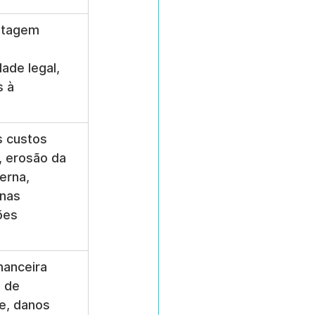
ntagem 
ade legal, 
 à 
 custos 
, erosão da 
erna, 
nas 
es 
anceira 
s de 
e, danos 