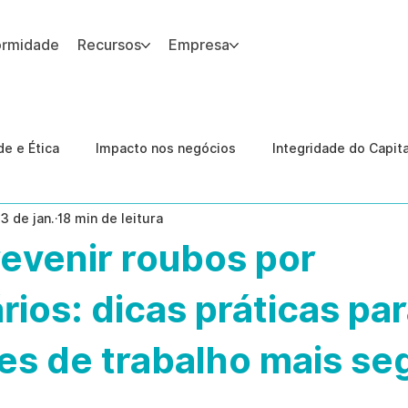
ormidade
Recursos
Empresa
 site.
e e Ética
Impacto nos negócios
Integridade do Capit
13 de jan.
18 min de leitura
nologia
Estudos de caso
Governança
conformid
evenir roubos por
 Internas
Ética da IA
revenção de ameaças internas
rios: dicas práticas pa
es de trabalho mais se