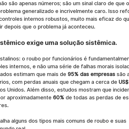
 não são apenas números; são um sinal claro de que o
roblema generalizado e incrivelmente caro. Isso ref
controles internos robustos, muito mais eficaz do qu
r depois que o problema já aconteceu.
stêmico exige uma solução sistêmica.
stalinos: o roubo por funcionários é fundamentalme
es internos, e não uma série de falhas morais isolad
cados estimam que mais de 
95% das empresas
 são 
rios, com perdas anuais que chegam a cerca de 
US$
s Unidos. Além disso, estudos mostram que inciden
por aproximadamente 
60%
 de todas as perdas de e
res.
talha alguns dos tipos mais comuns de roubo e suas 
mundo real.