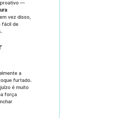
 proativo — 
ura 
 em vez disso, 
fácil de 
.
r 
almente a 
toque furtado. 
uízo é muito 
a força 
anchar 