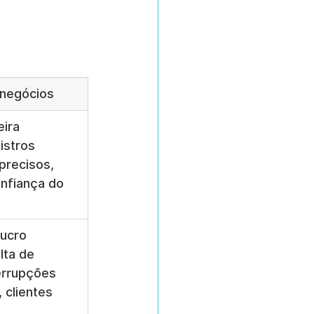
 negócios
ira 
istros 
precisos, 
nfiança do 
ucro 
lta de 
errupções 
 clientes 