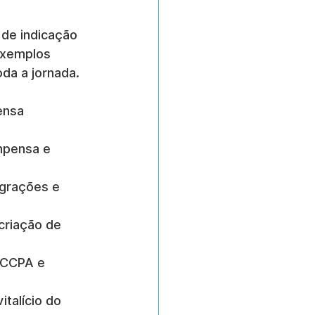
de indicação 
exemplos 
oda a jornada.
ensa 
mpensa e 
egrações e 
criação de 
 CCPA e 
talício do 