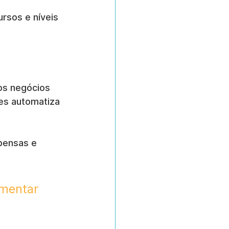
rsos e níveis 
os negócios 
es automatiza 
pensas e 
mentar 