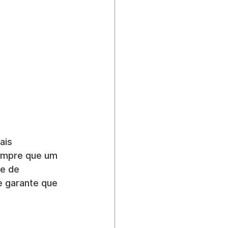
ais 
empre que um 
e de 
 e garante que 