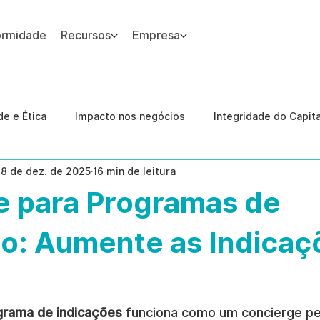
ormidade
Recursos
Empresa
 site.
e e Ética
Impacto nos negócios
Integridade do Capit
18 de dez. de 2025
16 min de leitura
nologia
Estudos de caso
Governança
conformid
e para Programas de
 Internas
Ética da IA
revenção de ameaças internas
ão: Aumente as Indicaç
grama de indicações
 funciona como um concierge pe