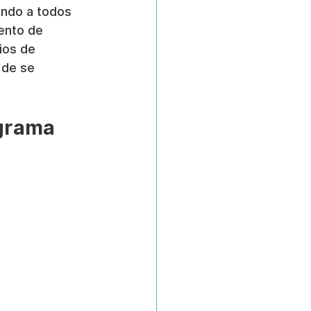
endo a todos 
ento de 
ios de 
 de se 
grama 