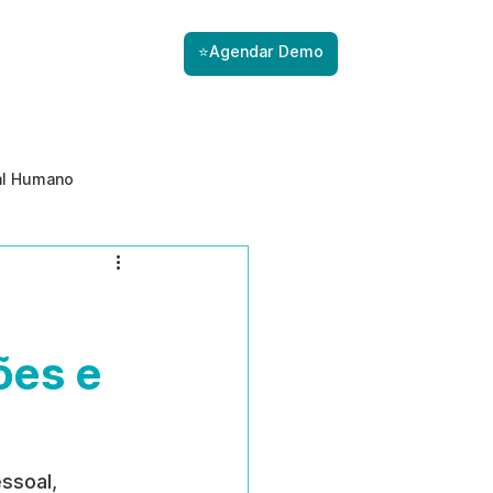
⭐Agendar Demo
al Humano
ade
Gestão de Riscos com IA
Prevenção de ameaças internas
ões e
ssoal, 