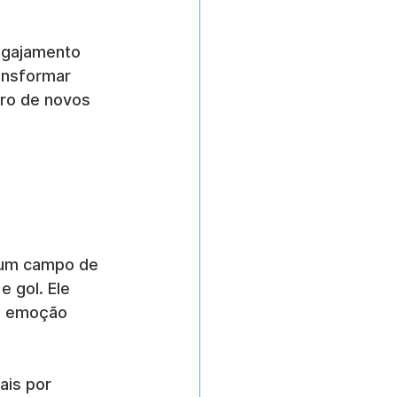
ngajamento 
ansformar 
ero de novos 
 um campo de 
 gol. Ele 
 a emoção 
ais por 