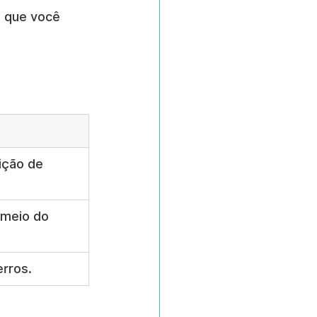
s que você 
ição de 
 meio do 
rros.