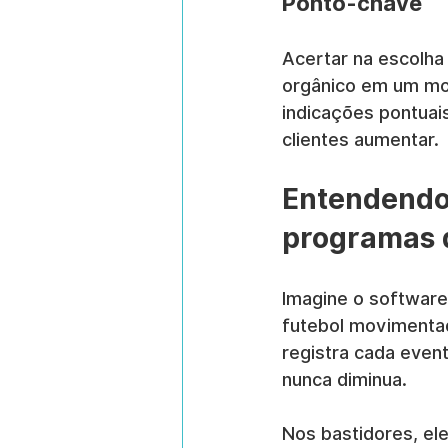
Ponto-chave
Acertar na escolha
orgânico em um mot
indicações pontuai
clientes aumentar.
Entendendo 
programas 
Imagine o softwar
futebol movimentad
registra cada even
nunca diminua.
Nos bastidores, ele