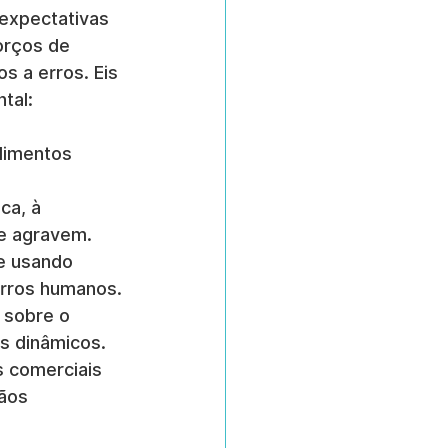
 expectativas 
orços de 
 a erros. Eis 
tal:
dimentos 
ca, à 
se agravem.
e usando 
erros humanos.
 sobre o 
s dinâmicos.
 comerciais 
ãos 