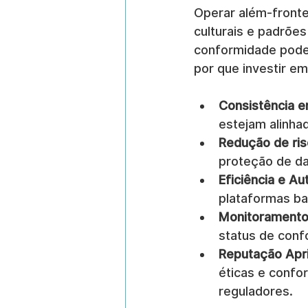
Operar além-frontei
culturais e padrõe
conformidade podem
por que investir e
Consistência en
estejam alinha
Redução de ri
proteção de da
Eficiência e A
plataformas ba
Monitoramento
status de conf
Reputação Apr
éticas e confor
reguladores.