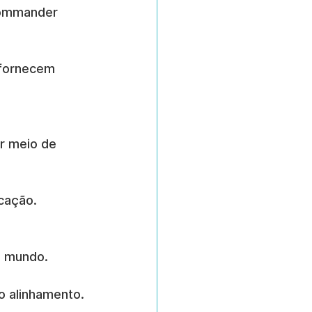
Commander 
 fornecem 
r meio de 
cação.
o mundo.
o alinhamento.