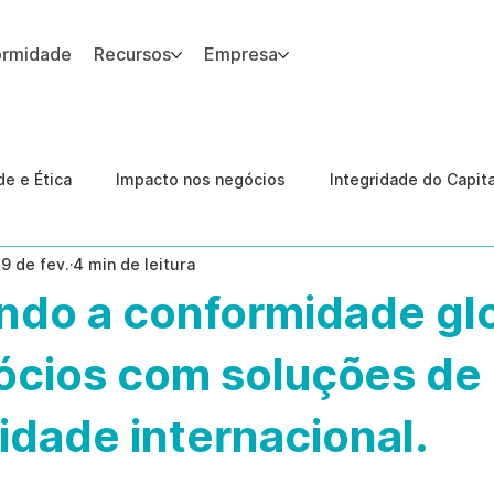
ormidade
Recursos
Empresa
 site.
e e Ética
Impacto nos negócios
Integridade do Capit
19 de fev.
4 min de leitura
nologia
Estudos de caso
Governança
conformid
ndo a conformidade gl
 Internas
Ética da IA
revenção de ameaças internas
ócios com soluções de
dade internacional.