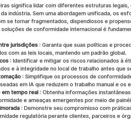
ras significa lidar com diferentes estruturas legais,
s da indústria. Sem uma abordagem unificada, os esf
 se tornar fragmentados, dispendiosos e propensos
m soluções de conformidade internacional é fundamen
tre jurisdições
 : Garanta que suas políticas e proce
dos com as leis locais, mantendo um padrão global.
scos
 : Identificar e mitigar os riscos relacionados à éti
dos e à integridade no local de trabalho antes que 
utomação
 : Simplifique os processos de conformidad
seadas em IA que reduzem o trabalho manual e os 
 em tempo real
 : Obtenha informações instantâneas
ormidade e ameaças emergentes por meio de painéi
imorada
 : Demonstre seu compromisso com práticas
midade regulatória perante clientes, parceiros e órg