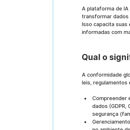
A plataforma de IA
transformar dados 
Isso capacita suas
informadas com mai
Qual o sign
A conformidade glo
leis, regulamentos 
Compreender e a
dados (GDPR, C
segurança (fam
Gerenciamento d
no ambiente de