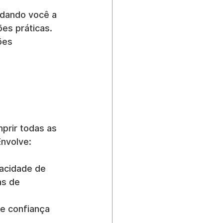
udando você a 
es práticas. 
ões 
prir todas as 
Envolve:
vacidade de 
s de 
 e confiança 