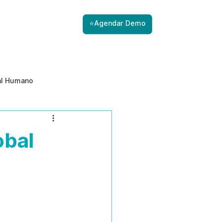
⭐Agendar Demo
al Humano
ade
Gestão de Riscos com IA
obal
Prevenção de ameaças internas