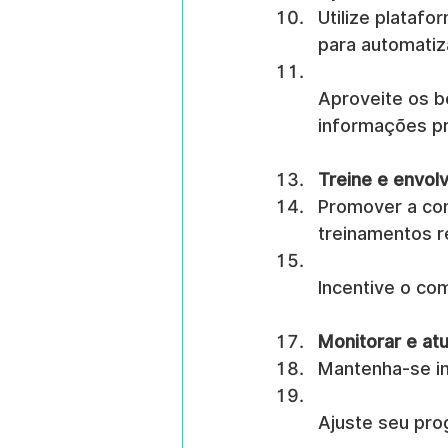
Utilize plataf
para automatiza
Aproveite os b
informações pr
Treine e envolv
Promover a con
treinamentos r
Incentive o co
Monitorar e at
Mantenha-se i
Ajuste seu pro