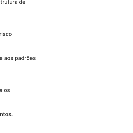
trutura de 
risco 
 e aos padrões 
e os 
ntos.