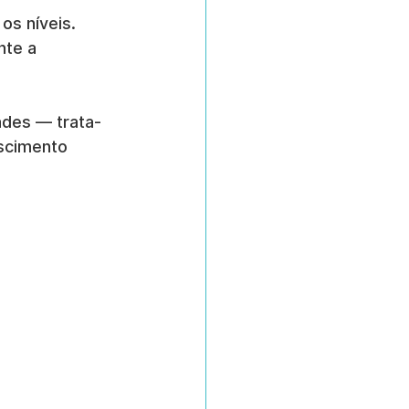
os níveis.
nte a 
ades — trata-
scimento 