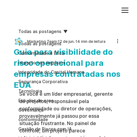
Adicione um parágrafo. Clique em "Editar texto" para atualizar a fonte, o tamanho e outras configurações. Para alterar e reutilizar temas de texto, acesse Estilos do site.
Todas as postagens
Marketing Team
12 de jun.
14 min de leitura
Todas as postagens
Guia para visibilidade do
Conformidade e Ética
risco operacional para
Impacto nos negócios
empresas contratadas nos
Integridade do Capital Humano
Segurança Corporativa
EUA
Tecnologia
Se você é um líder empresarial, gerente 
Estudos de caso
de projetos, responsável pela 
conformidade ou diretor de operações, 
Governança
provavelmente já passou por essa 
conformidade
situação frustrante. No painel de 
Gestão de Riscos com IA
controle, um projeto parece 