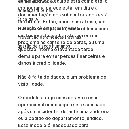
administrável: a equipe está completa, o 
Melhores Práticas
cronograma parece estar em dia e a 
Ameaças Internas
documentação dos subcontratados está 
Ética da IA
em ordem. Então, ocorre um atraso, um 
revenção de ameaças internas
requisito é esquecido, um problema com 
um fornecedor se transforma em um 
Prevenção de ameaças internas
problema no canteiro de obras, ou uma 
gestão de riscos humanos
questão interna é levantada tarde 
demais para evitar perdas financeiras e 
danos à credibilidade.
Não é falta de dados, é um problema de 
visibilidade.
O modelo antigo considerava o risco 
operacional como algo a ser examinado 
após um incidente, durante uma auditoria 
ou a pedido do departamento jurídico. 
Esse modelo é inadequado para 