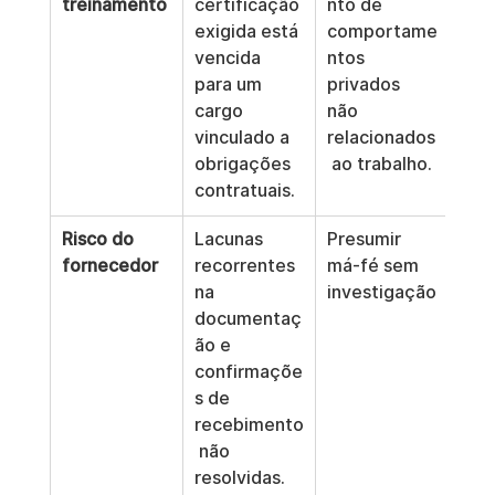
treinamento
certificação 
nto de 
exigida está 
comportame
vencida 
ntos 
para um 
privados 
cargo 
não 
vinculado a 
relacionados
obrigações 
 ao trabalho.
contratuais.
Risco do 
Lacunas 
Presumir 
fornecedor
recorrentes 
má-fé sem 
na 
investigação
documentaç
ão e 
confirmaçõe
s de 
recebimento
 não 
resolvidas.