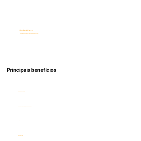
Gestão de Casos
Rastreamento e gerenciamento abrangentes de todos os casos relatados
Principais benefícios
Sistema de denúncia anônima
Total conformidade com as regulamentações globais
Criptografia segura de ponta a ponta
Suporte multilíngue