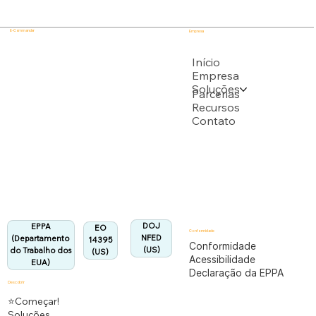
E-Commander
Empresa
USPTO
Início
Empresa
Soluções
Apoiado por vários pedidos de patente do USPTO
Parcerias
Recursos
Contato
Departamento do Trabalho dos EUA
Totalmente em conformidade com o regulamento
EPPA.
Alinhado:
DOJ
EPPA
EO
Conformidade
NFED
(Departamento
14395
Conformidade
(US)
do Trabalho dos
(US)
Acessibilidade
EUA)
Declaração da EPPA
Descobrir
⭐Começar!
Soluções