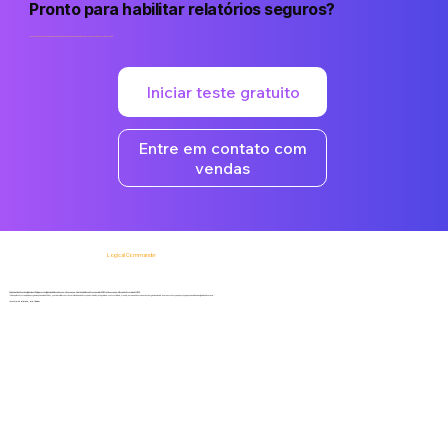
Pronto para habilitar relatórios seguros?
Proteja os denunciantes e, ao mesmo tempo, capacite sua organização a lidar com problemas de forma proativa.
Iniciar teste gratuito
Entre em contato com
vendas
Logical Commander
Soluções SaaS com inteligência artificial para Inteligência de Risco Humano, Governança, Gestão de Riscos Empresariais (ERM) e Governança, Risco e Conformidade (GRC).
"Nossa plataforma ajuda as organizações a identificar, priorizar e lidar com riscos relacionados à força de trabalho, integridade, conformidade, fraude, ameaças internas e riscos organizacionais, ao mesmo tempo que protege a privacidade e a dignidade humana."
Informe-se primeiro, aja rápido!