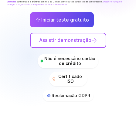
Denúncias
confidenciais e anônimas por meio do CentriX, com recursos completos de conformidade.
Desenvolvido para
proteger a organização e a dignidade de seus colaboradores.
Iniciar teste gratuito
Assistir demonstração
Não é necessário cartão
de crédito
Certificado
ISO
Reclamação GDPR