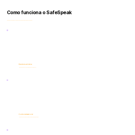
Como funciona o SafeSpeak
Denúncias seguras e anônimas que protegem os denunciantes e, ao mesmo tempo, permitem ações organizacionais.
Denúncia anônima
Denúncias de denúncias totalmente anônimas e seguras por meio do CentriX
Conformidade total
Atende a todos os regulamentos globais de proteção e privacidade de denunciantes