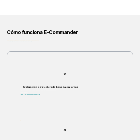
Cómo funciona E-Commander
De la evaluación a la gobernanza: ayudamos a las organizaciones a identificar, priorizar y abordar los riesgos antes de que se agraven.
Privacidad Primero • Ética por Diseño • Alineado con Marcos Regulatorios • Preparado para Corporativos
01
Evaluación estructurada basada en la voz
Se invita a los participantes a responder verbalmente a preguntas estructuradas y abiertas basadas en escenarios hipotéticos.
Dura entre 5 y 60 minutos.
No invasivo. No hay respuestas correctas ni incorrectas. Sin juicios.
02