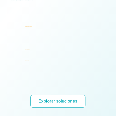
Logical Commander funciona a la perfección en todos los departamentos, lo que permite a múltiples partes interesadas operar a través de un marco de riesgo unificado con políticas, procesos, responsabilidad y visibilidad de riesgos compartidos, lo que facilita la toma de decisiones más rápidas, una mayor rendición de cuentas y una gobernanza unificada.
Una plataforma. Múltiples partes interesadas. Un marco de gestión de riesgos unificado.
Recursos Humanos (RRHH)
Cumplimiento, Riesgo e Integridad
Seguridad corporativa e investigaciones
Auditoría legal e interna
Liderazgo ejecutivo
Gobernanza, ética y rendición de cuentas
¿Está listo para experimentar un retorno de la inversión inmediato y una escalabilidad perfecta?
Explorar soluciones