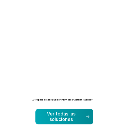
Más
información
¿Preparado para Saber Primero y Actuar Rapido?
Descubra las soluciones que ayudan a las organizaciones a identificar, priorizar y abordar los riesgos antes de que se agraven.
Ver todas las
soluciones