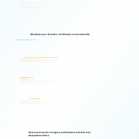
Utilizado en diversos sectores, regiones y estructuras organizativas.
Empiece por sus prioridades inmediatas y amplíe la lista a medida que evolucionen sus necesidades.
Modular por diseño. Unificado en propósito.
Logical Commander reúne capacidades de inteligencia sobre riesgos humanos, gobernanza, gestión de riesgos empresariales (ERM) y gobernanza, riesgo y cumplimiento (GRC) en una única plataforma escalable y segura, diseñada para respaldar la rendición de cuentas, la privacidad y la toma de decisiones informadas.
"No invasivo por diseño. Respetuoso por principio. Inteligente por tecnología."
Confianza en todos los sectores y regiones.
Organizaciones de más de 20 sectores y múltiples regiones del mundo.
Desde organizaciones altamente reguladas hasta empresas que saben que prevenir riesgos es menos costoso que gestionar sus consecuencias.
Ayudamos a las organizaciones a identificar, priorizar y abordar los riesgos humanos y organizativos.
Privacidad Primero
Privacidad y ética desde el diseño.
Sin identificación biométrica, sin elaboración de perfiles y sin vigilancia.
Las respuestas a la evaluación se analizan exclusivamente en busca de indicadores de riesgo y información útil para la toma de decisiones.
Diseñado para cumplir con los requisitos de cumplimiento locales e internacionales.
Valor medible
Visibilidad de riesgos desde el primer día.
Las organizaciones obtienen visibilidad práctica de los riesgos e información valiosa para la toma de decisiones desde el principio.
Fomentar la toma de decisiones más rápidas, una gobernanza más sólida y una gestión de riesgos proactiva.
Gobernanza de riesgos unificada en todos los
departamentos