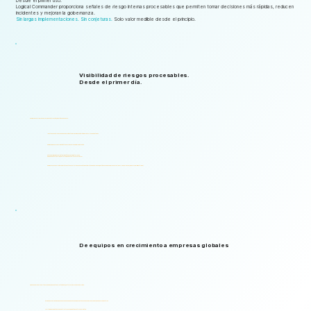
Desde el primer uso:
Logical Commander proporciona señales de riesgo internas procesables que permiten tomar decisiones más rápidas, reducen
incidentes y mejoran la gobernanza.
Sin largas implementaciones. Sin conjeturas.
Solo valor medible desde el principio.
Visibilidad de riesgos procesables.
Desde el primer día.
Comience a ver el ROI desde la primera interacción, sin períodos de espera.
Identifque señales de riesgo que permitan tomar decisiones más rápidas y mejor fundamentadas.
Empiece a generar información útil sin largos ciclos de implementación.
Obtenga visibilidad sobre integridad, ética, cumplimiento, fraude,
amenazas internas y riesgos relacionados con la fuerza laboral.
Empiece con una solución y amplíela hasta convertirla en un ecosistema completo de gobernanza, gestión de riesgos empresariales (ERM) y gobernanza, riesgo y cumplimiento (GRC).
De equipos en crecimiento a empresas globales
Diseñado para dar soporte a organizaciones de todos los tamaños, sectores y niveles de complejidad.
Brinda apoyo a organizaciones que van desde pequeños equipos hasta grandes empresas y agencias gubernamentales.
Multilingüe y adaptable a su estructura organizativa y entorno normativo.