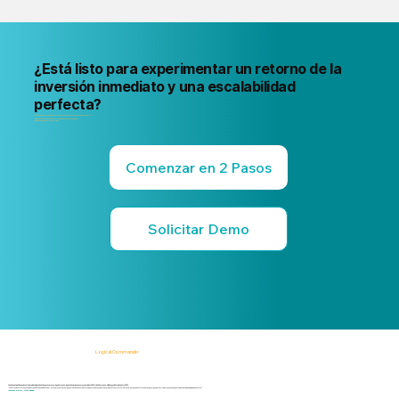
¿Está listo para experimentar un retorno de la
inversión inmediato y una escalabilidad
perfecta?
Su próximo incidente de riesgo interno ya se está gestando. Sea el primero en saberlo
Inicie una prueba gratuita o reserve una demo en vivo de 15 minutos
sin compromiso, sin tarjeta de crédito
Comenzar en 2 Pasos
Solicitar Demo
Logical Commander
Soluciones SaaS basadas en IA para la inteligencia de riesgos humanos, la gobernanza, la gestión de riesgos empresariales (ERM) y la Gobernanza, el Riesgo y el Cumplimiento (GRC).
"Nuestra plataforma ayuda a las organizaciones a identificar, priorizar y abordar los riesgos relacionados con la fuerza laboral, la integridad, el cumplimiento normativo, el fraude, los riesgos internos y los riesgos organizativos, al tiempo que salvaguarda la privacidad y la dignidad humana."
¡Conozca Primero, Actúe Rápido!