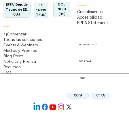
DOJ
EPPA (Dep. de
EO
Cumplimiento
NFED
Trabajo de EE.
14395
Cumplimiento
(US)
UU.)
(EEUU)
Accesibilidad
EPPA Statement
Descubrir
⭐¡Comenzar!
Todas las soluciones
Events & Webinars
Serie ISO/IEC 27000
Medios y Premios
Blog Posts
Noticias y Prensa
SOC 2 Tipo II
Recursos
FAQ
GRDP
CPRA
CCPA
Síganos: