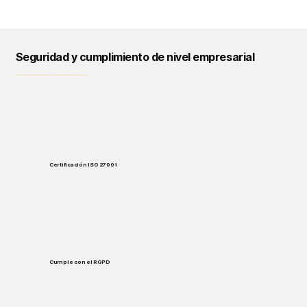
Seguridad y cumplimiento de nivel empresarial
Logical Commander prioriza la protección de datos, la privacidad y el cumplimiento normativo en todas nuestras soluciones y procesos.
Certificación ISO 27001
Enterprise-grade security standards for data protection and handling.
Cumple con el RGPD
Cumplimiento total de la normativa europea de protección de datos.