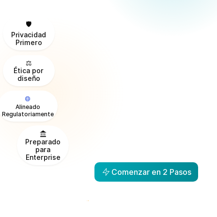
Privacidad
Primero
Ética por
diseño
Alineado
Regulatoriamente
Preparado
para
Enterprise
Comenzar en 2 Pasos
De la Visibilidad a la Acción en
1
Día