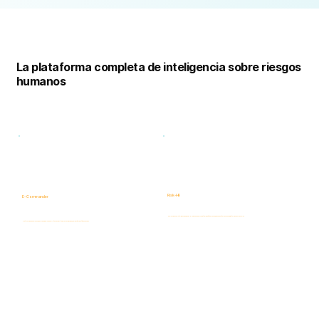
Plataforma
completa
La plataforma completa de inteligencia sobre riesgos
humanos
Risk-HR
E- Commander
Evaluaciones de Inteligencia de Riesgo Humano que abarcan integridad, ética, fraude, amenazas internas, cumplimiento y riesgos laborales.
Plataforma de Gobernanza, ERM y GRC impulsada por Inteligencia Artificial para visibilidad, priorización y gestión de riesgos.
Más información