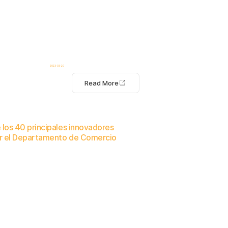
2023-03-20
Read More
los 40 principales innovadores
or el Departamento de Comercio
ical Commander a la tecnología de seguridad en el lugar de trabajo.