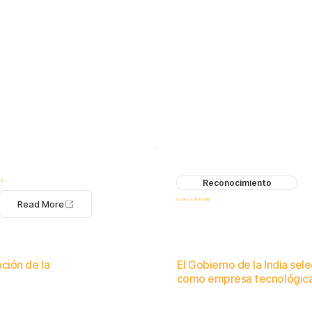
Reconocimiento
23
Gobierno de la India
Read More
pción de la
El Gobierno de la India se
como empresa tecnológica
nizacional.
Reconocimiento por el enfoque innovador en la gestión de riesgos in