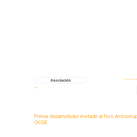
Asociación
10 de enero de 20
OCDE
Primer desarrollador invitado al Foro Anticorru
OCDE
Participación exclusiva en debates a puerta cerrada sobre el papel de la tecnología en la prevención de la corrupción orga