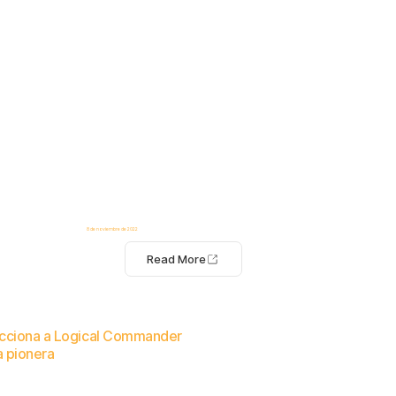
8 de noviembre de 2022
Read More
lecciona a Logical Commander
 pionera
ternos y el monitoreo del bienestar de los empleados.