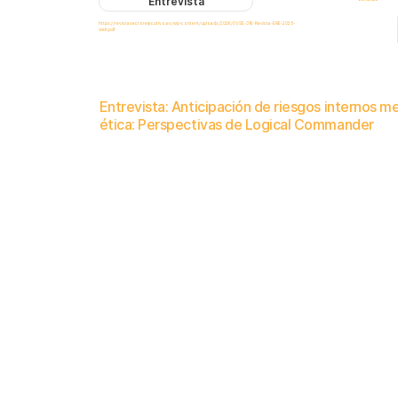
Entrevista
https://revistasectorejecutivo.es/wp-content/uploads/2026/01/SE-316-Revista-ENE-2025-
web.pdf
Entrevista: Anticipación de riesgos internos m
ética: Perspectivas de Logical Commander
Tras una reciente entrevista en
Sector Ejecutivo
(España)
(páginas 30-33), Logical Commander comparte su perspectiva sobre l
riesgos internos de capital humano, lo que contribuye a la gobernanza, el cumplimiento normativo y la toma de decision