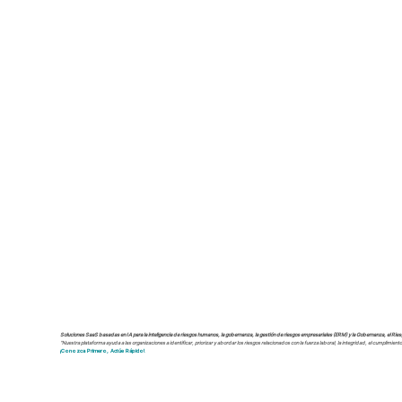
Para consultas de prensa, entrevistas o acceso a nuestro kit de medios, comuníquese con nuestro equipo de comunic
Soluciones SaaS basadas en IA para la inteligencia de riesgos humanos, la gobernanza, la gestión de riesgos empresariales (ERM) y la Gobernanza, el Ries
"Nuestra plataforma ayuda a las organizaciones a identificar, priorizar y abordar los riesgos relacionados con la fuerza laboral, la integridad, el cumplimient
¡Conozca Primero, Actúe Rápido!