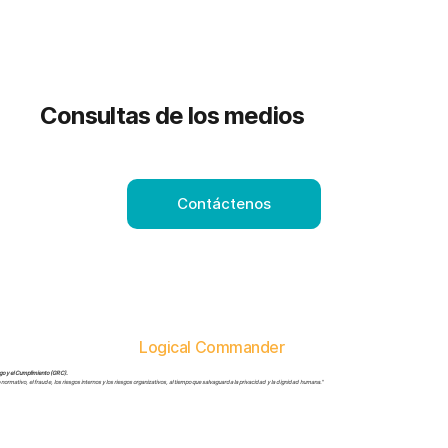
Consultas de los medios
aciones.
Contáctenos
Logical Commander
go y el Cumplimiento (GRC).
o normativo, el fraude, los riesgos internos y los riesgos organizativos, al tiempo que salvaguarda la privacidad y la dignidad humana."