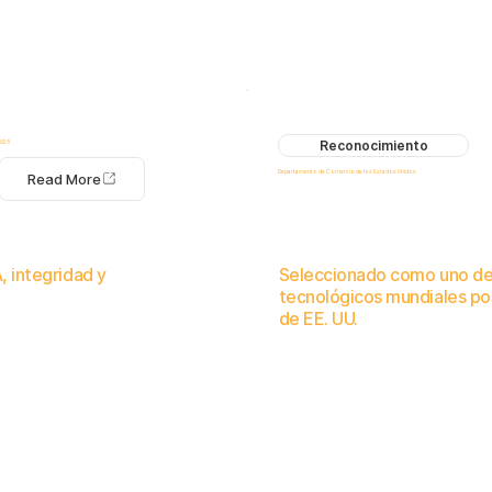
Reconocimiento
2025
Departamento de Comercio de los Estados Unidos
Read More
, integridad y
Seleccionado como uno de 
tecnológicos mundiales p
de EE. UU.
ategias de cumplimiento de defensa.
El Consejo de Comercio Internacional reconoce la contribución de Log