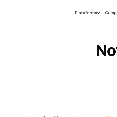
Plataforma
Cumpl
Agregue texto de párrafo. Haga clic en “Editar texto” para actualizar la fuente, el tamaño y más. Para cambiar y reutilizar temas de texto, vaya a Estilos del sitio.
No
Cobertura de medios, reconocimientos, premios y anuncios de 
20.1.2026