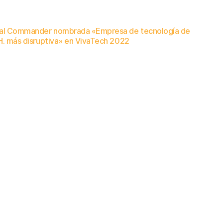
al Commander nombrada «Empresa de tecnología de
H. más disruptiva» en VivaTech 2022
nto en la conferencia tecnológica más grande de Europa destaca nuestra innovación en la detección de riesgos internos impulsada por IA.