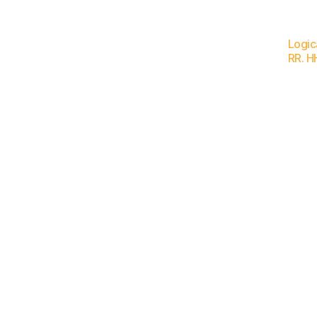
Logic
RR. H
El reconocimie