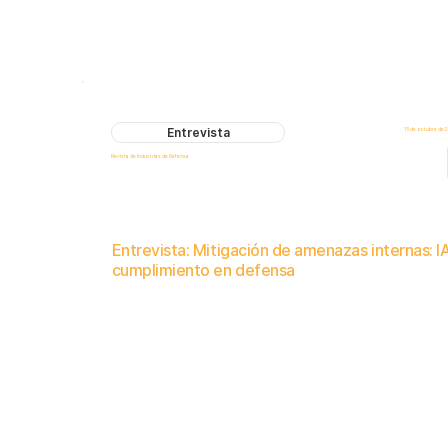
Entrevista
15 de octubre de 
Revista de Industrias de Defensa
Entrevista: Mitigación de amenazas internas: IA
cumplimiento en defensa
Matias Schapiro, CEO de Logical Commander, analiza la gestión de riesgos del capital humano impulsada por IA y las estr