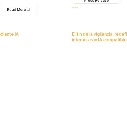
Press Release
USA News
Read More
ediante IA
El fin de la vigilancia: red
internos con IA compatible
a IA ética y no invasiva y la detección temprana de
Cómo la IA ética y no intrusiva está cambiando la forma en que las org
es responsables.