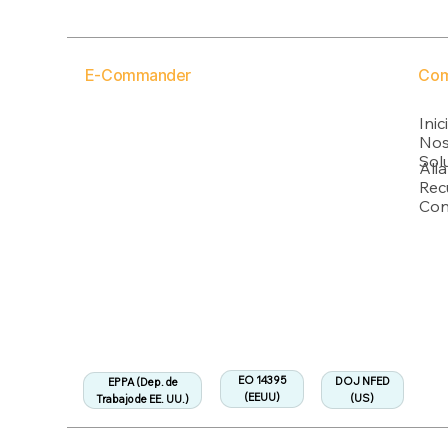
Com
E-Commander
Inic
USPTO
Nos
Sol
Ali
Rec
Con
Respaldado por múltiples solicitudes de patente de la USPTO
Departamento de Trabajo de EEUU
Totalmente alineado con la Regulación EPPA
Alineado:
EO 14395
DOJ NFED
EPPA (Dep. de
(EEUU)
(US)
Trabajo de EE. UU.)