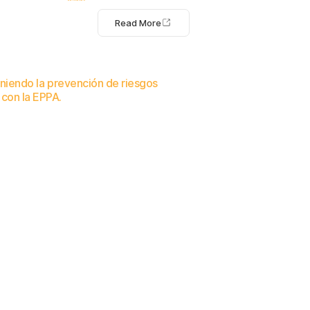
Read More
efiniendo la prevención de riesgos
 con la EPPA.
anizaciones detectan y previenen riesgos internos, sin monitoreo ni vigilancia.