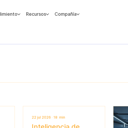
imiento
Recursos
Compañía
5
22 jul 2026
∙
18
min
Inteligencia de