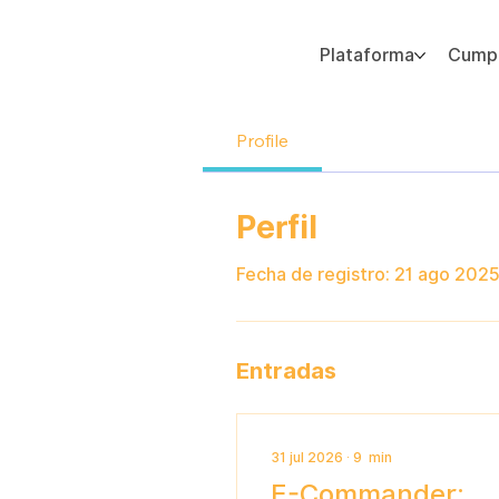
Plataforma
Cumpl
Agregue texto de párrafo. Haga clic en “Editar texto” para actualizar la fuente, el tamaño y más. Para cambiar y reutilizar temas de texto, vaya a Estilos del sitio.
Profile
Perfil
Fecha de registro: 21 ago 202
Entradas
31 jul 2026
∙
9
min
E-Commander: