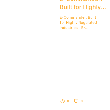
Built for Highly
Regulated
E-Commander: Built
Industries
for Highly Regulated
Industries - E-
Commander for highly
regulated industries:
proactive governance,
behavioral risk
intelligence, and
0
0