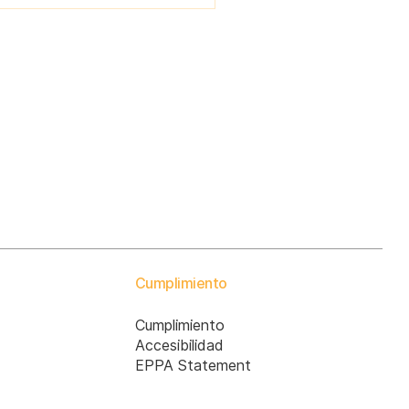
ganizaciones se
frentan a desafíos
mplejos que
quieren decisiones
pidas e informadas
ra proteger su
putación y garantizar
 cumplimiento de la
rmativa. La
tegración de centros
 mando de riesgos
n IA en sus sistemas
ede transformar la
rma en que detecta,
aliza y mitiga los
Cumplimiento
esgos internos. Esta
licación le...
Cumplimiento
Accesibilidad
EPPA Statement