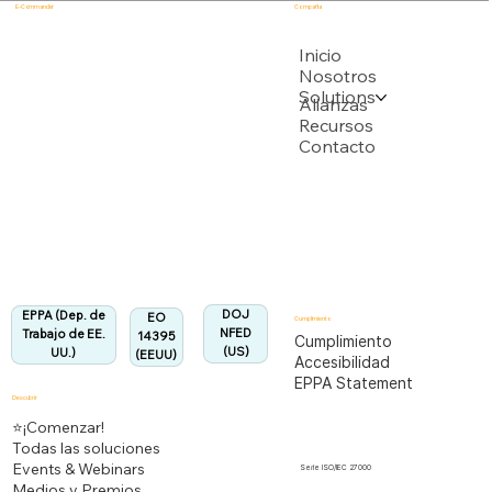
E-Commander
Compañía
USPTO
Inicio
Nosotros
Solutions
Respaldado por múltiples solicitudes de patente de la USPTO
Alianzas
Recursos
Contacto
Departamento de Trabajo de EEUU
Totalmente alineado con la Regulación EPPA
Alineado:
DOJ
EPPA (Dep. de
EO
Cumplimiento
NFED
Trabajo de EE.
14395
Cumplimiento
(US)
UU.)
(EEUU)
Accesibilidad
EPPA Statement
Descubrir
⭐¡Comenzar!
Todas las soluciones
Events & Webinars
Serie ISO/IEC 27000
Medios y Premios