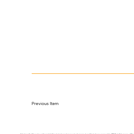
CTO (Cofundador)
+25 años liderando arquitectura empresarial e infraestructura tecnológica compleja
CTO (Cofundador)
Previous Item