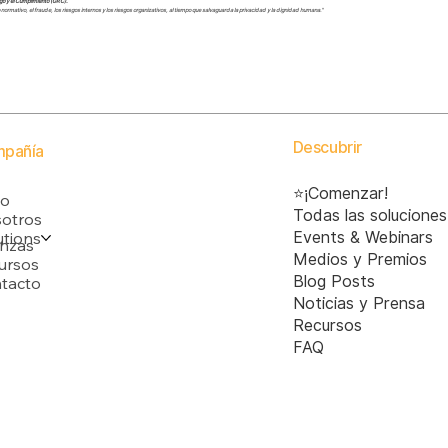
go y el Cumplimiento (GRC).
o normativo, el fraude, los riesgos internos y los riesgos organizativos, al tiempo que salvaguarda la privacidad y la dignidad humana."
Descubrir
pañía
⭐¡Comenzar!
io
Todas las soluciones
otros
utions
Events & Webinars
anzas
Medios y Premios
ursos
Blog Posts
tacto
Noticias y Prensa
Recursos
FAQ