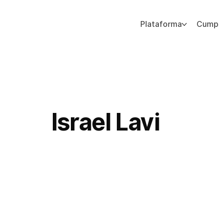
Plataforma
Cumpl
Agregue texto de párrafo. Haga clic en “Editar texto” para actualizar la fuente, el tamaño y más. Para cambiar y reutilizar temas de texto, vaya a Estilos del sitio.
Israel Lavi