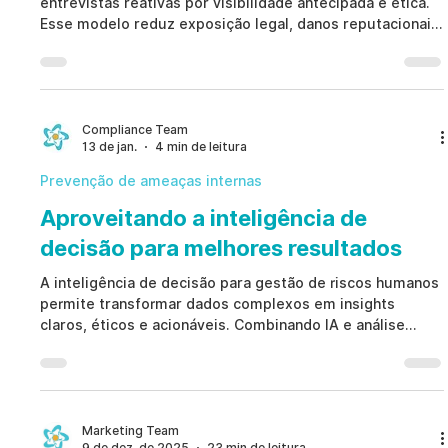
entrevistas reativas por visibilidade antecipada e ética.
Esse modelo reduz exposição legal, danos reputacionais
e a dependência de práticas coercitivas ou
confessionais.
Compliance Team
13 de jan.
4 min de leitura
Prevenção de ameaças internas
Aproveitando a inteligência de
decisão para melhores resultados
A inteligência de decisão para gestão de riscos humanos
permite transformar dados complexos em insights
claros, éticos e acionáveis. Combinando IA e análise
avançada, as organizações conseguem agir com rapidez,
fortalecer a conformidade regulatória e prevenir riscos
internos sem práticas invasivas.
Marketing Team
9 de dez. de 2025
23 min de leitura