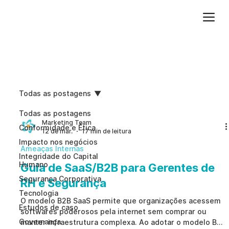
Adicione um parágrafo. Clique em "Editar texto" para atualizar a fonte, o tamanho e outras configurações. Para alterar e reutilizar temas de texto, acesse Estilos do site.
Todas as postagens
Todas as postagens
Marketing Team
Conformidade e Ética
12 de mar.
17 min de leitura
Impacto nos negócios
Ameaças Internas
Integridade do Capital
Humano
Guia de SaaS/B2B para Gerentes de
Segurança Corporativa
RH e Segurança
Tecnologia
O modelo B2B SaaS permite que organizações acessem
Estudos de caso
softwares poderosos pela internet sem comprar ou
Governança
manter infraestrutura complexa. Ao adotar o modelo B2B