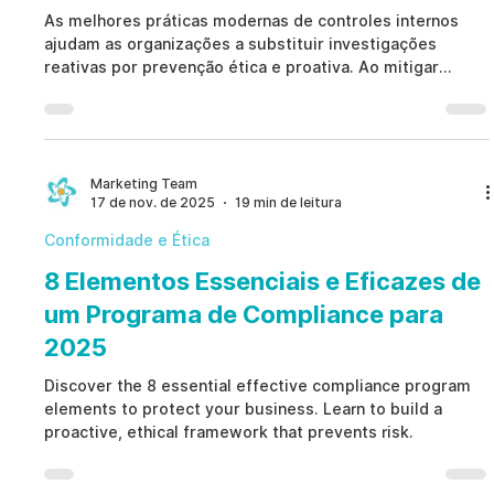
As melhores práticas modernas de controles internos
ajudam as organizações a substituir investigações
reativas por prevenção ética e proativa. Ao mitigar
riscos humanos e reforçar a governança, elas protegem
ativos, reputação e operações críticas. Esses controles
avançados criam uma base resiliente adaptada aos
desafios complexos do cenário atual de riscos.
Marketing Team
17 de nov. de 2025
19 min de leitura
Conformidade e Ética
8 Elementos Essenciais e Eficazes de
um Programa de Compliance para
2025
Discover the 8 essential effective compliance program
elements to protect your business. Learn to build a
proactive, ethical framework that prevents risk.