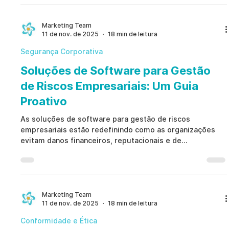
Marketing Team
11 de nov. de 2025
18 min de leitura
Segurança Corporativa
Soluções de Software para Gestão
de Riscos Empresariais: Um Guia
Proativo
As soluções de software para gestão de riscos
empresariais estão redefinindo como as organizações
evitam danos financeiros, reputacionais e de
conformidade. Ao substituir planilhas reativas por
sistemas éticos e impulsionados por IA, as empresas
ganham uma vantagem proativa que neutraliza riscos
humanos antes que causem prejuízos. Descubra como
essas ferramentas em conformidade com o EPPA
Marketing Team
11 de nov. de 2025
18 min de leitura
fortalecem a confiança e a resiliência.
Conformidade e Ética