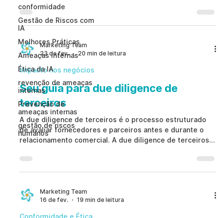
SaaS, empresas substituem altos custos iniciais por
conformidade
assinaturas previsíveis, recebem atualizações
Gestão de Riscos com
automáticas e ganham flexibilidade para equipes de RH,
IA
Segurança e Conformidade que precisam de ferramentas
Melhores Práticas
seguras e escaláveis.
Marketing Team
23 de fev.
20 min de leitura
Ameaças Internas
Ética da IA
Impacto nos negócios
revenção de ameaças
Seu guia para due diligence de
internas
terceiros
Prevenção de
ameaças internas
A due diligence de terceiros é o processo estruturado
gestão de riscos
de avaliar fornecedores e parceiros antes e durante o
humanos
relacionamento comercial. A due diligence de terceiros
protege contra multas regulatórias, riscos financeiros,
falhas operacionais e danos à reputação. Ao adotar uma
estrutura proativa de due diligence de terceiros, a
organização fortalece sua governança e reduz
vulnerabilidades ocultas.
Marketing Team
16 de fev.
19 min de leitura
Conformidade e Ética