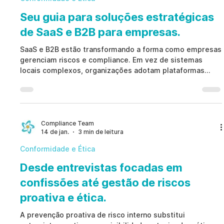
Seu guia para soluções estratégicas
de SaaS e B2B para empresas.
SaaS e B2B estão transformando a forma como empresas
gerenciam riscos e compliance. Em vez de sistemas
locais complexos, organizações adotam plataformas
SaaS e B2B baseadas na nuvem que oferecem
escalabilidade, atualizações automáticas e mitigação
ética de riscos. Essa mudança permite abandonar
investigações reativas e adotar um modelo preventivo
focado na integridade corporativa.
Compliance Team
14 de jan.
3 min de leitura
Conformidade e Ética
Desde entrevistas focadas em
confissões até gestão de riscos
proativa e ética.
A prevenção proativa de risco interno substitui