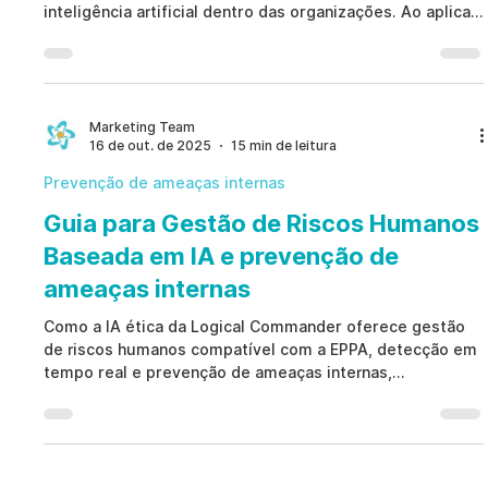
inteligência artificial dentro das organizações. Ao aplicar
esses princípios, é possível reduzir riscos éticos,
regulatórios e de segurança, além de fortalecer a
confiança interna e externa. Eles estabelecem
transparência, responsabilidade e uma abordagem
centrada no ser humano.
Marketing Team
16 de out. de 2025
15 min de leitura
Prevenção de ameaças internas
Guia para Gestão de Riscos Humanos
Baseada em IA e prevenção de
ameaças internas
Como a IA ética da Logical Commander oferece gestão
de riscos humanos compatível com a EPPA, detecção em
tempo real e prevenção de ameaças internas,
preservando a dignidade.