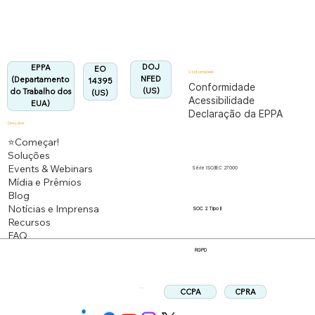
Alinhado:
DOJ
EPPA
EO
Conformidade
NFED
(Departamento
14395
Conformidade
(US)
do Trabalho dos
(US)
Acessibilidade
EUA)
Declaração da EPPA
Descobrir
⭐Começar!
Soluções
Events & Webinars
Série ISO/IEC 27000
Mídia e Prêmios
Blog
Notícias e Imprensa
SOC 2 Tipo II
Recursos
FAQ
RGPD
CPRA
CCPA
Siga-nos: