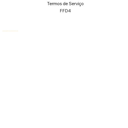
Termos de Serviço
FFD4
© 2026 Logical Commander Software Ltd. Todos os direitos reservados.