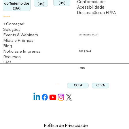
Conformidade
(US)
do Trabalho dos
(US)
Acessibilidade
EUA)
Declaração da EPPA
Descobrir
⭐Começar!
Soluções
Events & Webinars
Série ISO/IEC 27000
Mídia e Prêmios
Blog
Notícias e Imprensa
SOC 2 Tipo II
Recursos
FAQ
RGPD
CPRA
CCPA
Siga-nos:
Política de Privacidade