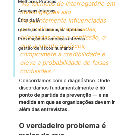
Melhores Práticas
"As técnicas de interrogatório em 
Ameaças Internas
investigações são 
frequentemente influenciadas 
Ética da IA
por práticas ultrapassadas, 
revenção de ameaças internas
orientadas para a confissão, o 
Prevenção de ameaças internas
que aumenta os riscos, 
gestão de riscos humanos
compromete a credibilidade e 
eleva a probabilidade de falsas 
confissões."
Concordamos com o diagnóstico. Onde 
discordamos fundamentalmente é 
no 
ponto de partida da prevenção
 — e 
na 
medida em que as organizações devem ir 
além das entrevistas
 .
O verdadeiro problema é 